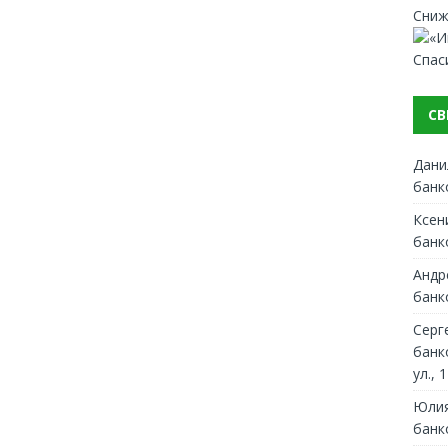
Сниж
Спас
СВ
Дани
банк
Ксен
банк
Андр
банк
Серг
банк
ул., 1
Юлия
банк