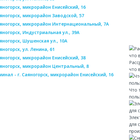
аяногорск, микрорайон Енисейский, 16
аяногорск, микрорайон Заводской, 57
Саяногорск, микрорайон Интернациональный, 7А
аяногорск, Индустриальная ул., 39А
аяногорск, Шушенская ул., 10А
яногорск, ул. Ленина, 61
аяногорск, микрорайон Енисейский, 38
Расс
Саяногорск, микрорайон Центральный, 8
что 
инал - г. Саяногорск, микрорайон Енисейский, 16
Что 
поль
Элек
для 
прои