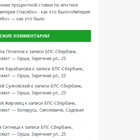
ение процентной ставки по ипотеке
«Империя
ибо» — как это было
ЕЖИЕ КОММЕНТАРИИ
ла Почепов
к записи
БПС-Сбербанк,
омат — Орша, Заречная ул., 25
ия Барабанова
к записи
БПС-Сбербанк,
омат — Орша, Заречная ул., 25
ей Сулковский
к записи
БПС-Сбербанк,
омат — Орша, Заречная ул., 25
ей Жировец
к записи
БПС-Сбербанк,
омат — Беларусь, Смолевичи, Садовая
 Ситница
к записи
БПС-Сбербанк,
омат — Орша, Заречная ул., 25