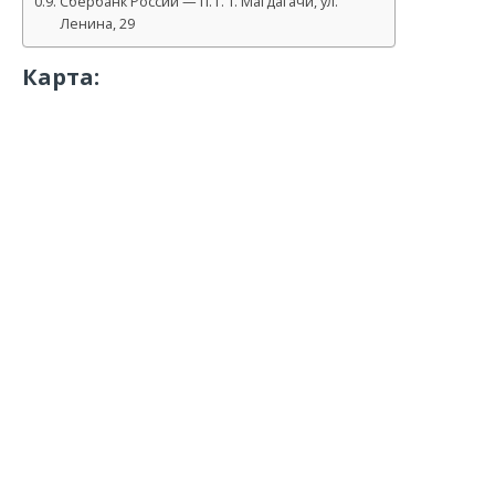
Сбербанк России — п. г. т. Магдагачи, ул.
Ленина, 29
Карта: