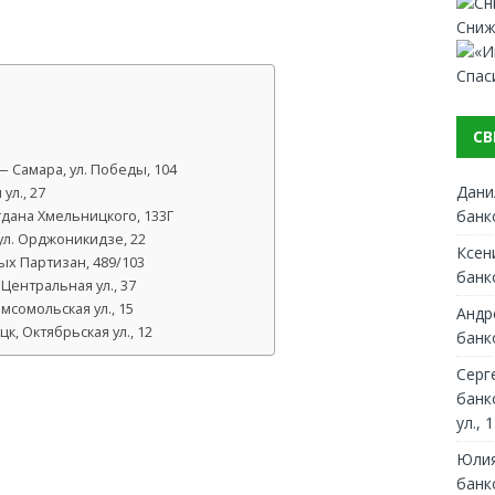
Сниж
Спас
СВ
 Самара, ул. Победы, 104
Дани
л., 27
банк
гдана Хмельницкого, 133Г
ул. Орджоникидзе, 22
Ксен
ых Партизан, 489/103
банк
Центральная ул., 37
омсомольская ул., 15
Андр
, Октябрьская ул., 12
банк
Серг
банк
ул., 1
Юлия
банк