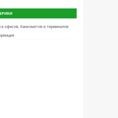
БРИКИ
са офисов, банкоматов и терминалов
ормация