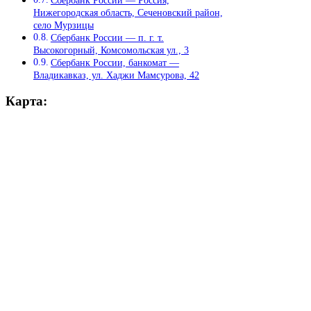
Нижегородская область, Сеченовский район,
село Мурзицы
Сбербанк России — п. г. т.
Высокогорный, Комсомольская ул., 3
Сбербанк России, банкомат —
Владикавказ, ул. Хаджи Мамсурова, 42
Карта: