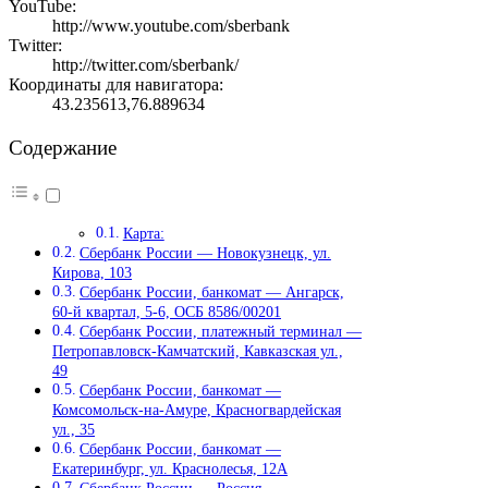
YouTube:
http://www.youtube.com/sberbank
Twitter:
http://twitter.com/sberbank/
Координаты для навигатора:
43.235613,76.889634
Содержание
Карта:
Сбербанк России — Новокузнецк, ул.
Кирова, 103
Сбербанк России, банкомат — Ангарск,
60-й квартал, 5-6, ОСБ 8586/00201
Сбербанк России, платежный терминал —
Петропавловск-Камчатский, Кавказская ул.,
49
Сбербанк России, банкомат —
Комсомольск-на-Амуре, Красногвардейская
ул., 35
Сбербанк России, банкомат —
Екатеринбург, ул. Краснолесья, 12А
Сбербанк России — Россия,