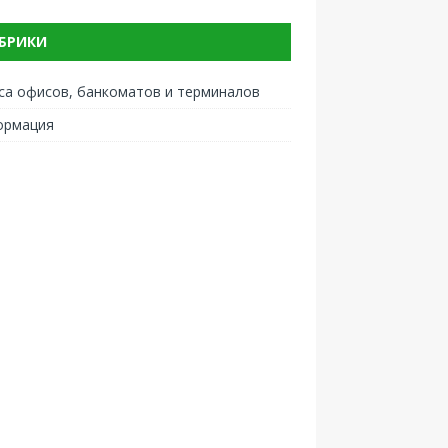
БРИКИ
са офисов, банкоматов и терминалов
ормация