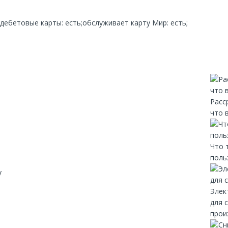
дебетовые карты: есть;обслуживает карту Мир: есть;
Расс
что 
Что 
поль
y
Элек
для 
прои