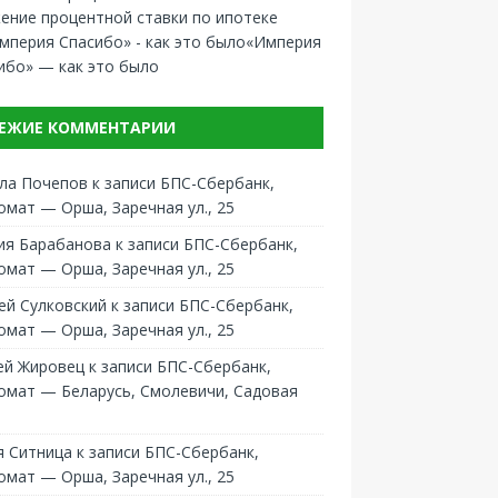
ение процентной ставки по ипотеке
«Империя
ибо» — как это было
ЕЖИЕ КОММЕНТАРИИ
ла Почепов
к записи
БПС-Сбербанк,
омат — Орша, Заречная ул., 25
ия Барабанова
к записи
БПС-Сбербанк,
омат — Орша, Заречная ул., 25
ей Сулковский
к записи
БПС-Сбербанк,
омат — Орша, Заречная ул., 25
ей Жировец
к записи
БПС-Сбербанк,
омат — Беларусь, Смолевичи, Садовая
 Ситница
к записи
БПС-Сбербанк,
омат — Орша, Заречная ул., 25