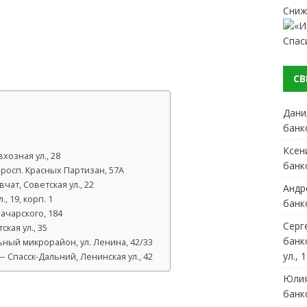
Сниж
Спас
СВ
Дани
банк
Ксен
хозная ул., 28
банк
росп. Красных Партизан, 57А
ат, Советская ул., 22
Андр
, 19, корп. 1
банк
ачарского, 184
Серг
кая ул., 35
банк
ный микрорайон, ул. Ленина, 42/33
ул., 1
Спасск-Дальний, Ленинская ул., 42
Юлия
банк