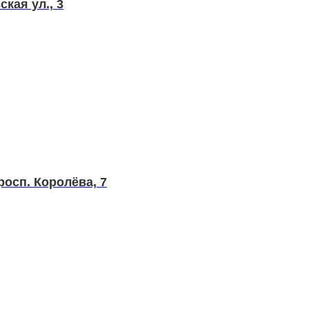
кая ул., 3
росп. Королёва, 7