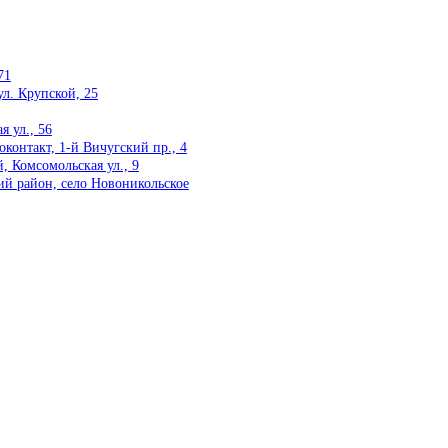
71
ул. Крупской, 25
 ул., 56
онтакт, 1-й Вичугский пр., 4
 Комсомольская ул., 9
ий район, село Новоникольское