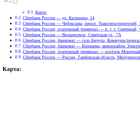
Карта:
Сбербанк России — ул. Калинина, 14
Сбербанк России — Чебоксары, просп. Тракторостроителей, 
Сбербанк России, платежный терминал — п. г. т. Северный, 
Сбербанк России — Воскресенск, Советская ул., 7А
Сбербанк России, банкомат — село Бичура, Коммунистическая
Сбербанк России, банкомат — Кинешма, микрорайон Электрок
Сбербанк России, платежный терминал — посёлок Монетный,
Сбербанк России — Россия, Тамбовская область, Мичуринск
Карта: