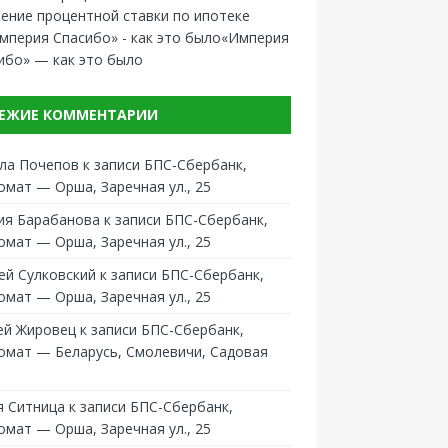
ение процентной ставки по ипотеке
«Империя
ибо» — как это было
ЕЖИЕ КОММЕНТАРИИ
ла Почепов
к записи
БПС-Сбербанк,
омат — Орша, Заречная ул., 25
ия Барабанова
к записи
БПС-Сбербанк,
омат — Орша, Заречная ул., 25
ей Сулковский
к записи
БПС-Сбербанк,
омат — Орша, Заречная ул., 25
ей Жировец
к записи
БПС-Сбербанк,
омат — Беларусь, Смолевичи, Садовая
 Ситница
к записи
БПС-Сбербанк,
омат — Орша, Заречная ул., 25