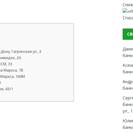
Сниж
Спас
СВ
Дани
ону, Гагринская ул., 3
банк
никидзе, 2А
КСМ, 33
Ксен
а Маркса, 78
банк
 Маркса, 160М
Андр
8
банк
в, 43/1
Серг
банк
ул., 1
Юлия
банк