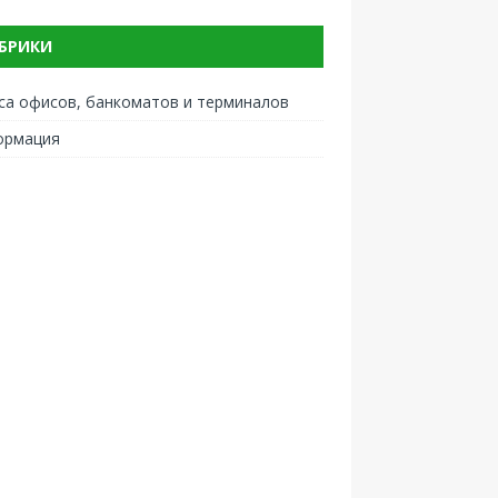
БРИКИ
са офисов, банкоматов и терминалов
ормация