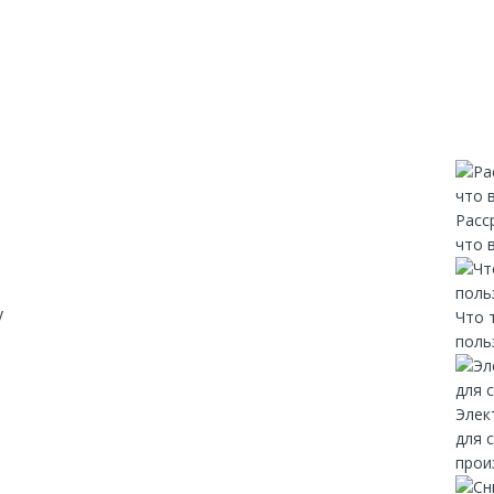
Расс
что 
y
Что 
поль
Элек
для 
прои