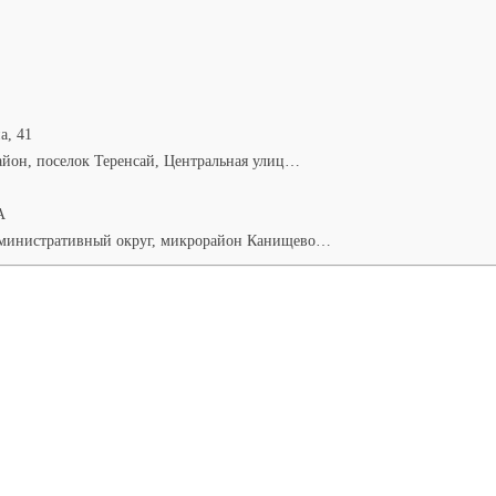
а, 41
айон, поселок Теренсай, Центральная улиц…
А
дминистративный округ, микрорайон Канищево…