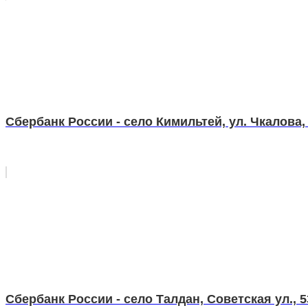
Сбербанк России - село Кимильтей, ул. Чкалова,
Сбербанк России - село Талдан, Советская ул., 5