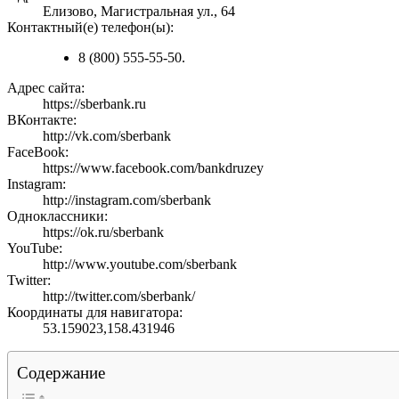
Елизово, Магистральная ул., 64
Контактный(е) телефон(ы):
8 (800) 555-55-50.
Адрес сайта:
https://sberbank.ru
ВКонтакте:
http://vk.com/sberbank
FaceBook:
https://www.facebook.com/bankdruzey
Instagram:
http://instagram.com/sberbank
Одноклассники:
https://ok.ru/sberbank
YouTube:
http://www.youtube.com/sberbank
Twitter:
http://twitter.com/sberbank/
Координаты для навигатора:
53.159023,158.431946
Содержание