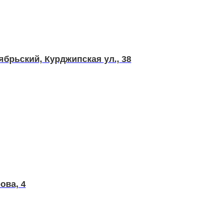
ябрьский, Курджипская ул., 38
ова, 4