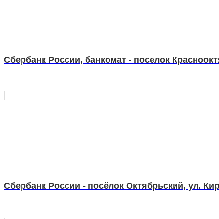
Сбербанк России, банкомат - поселок Красноокт
Сбербанк России - посёлок Октябрьский, ул. Кир