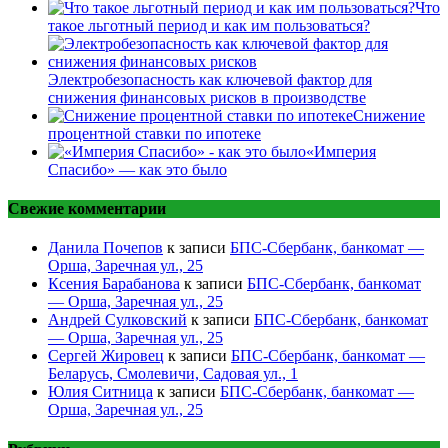
Что
такое льготный период и как им пользоваться?
Электробезопасность как ключевой фактор для
снижения финансовых рисков в производстве
Снижение
процентной ставки по ипотеке
«Империя
Спасибо» — как это было
Свежие комментарии
Данила Почепов
к записи
БПС-Сбербанк, банкомат —
Орша, Заречная ул., 25
Ксения Барабанова
к записи
БПС-Сбербанк, банкомат
— Орша, Заречная ул., 25
Андрей Сулковский
к записи
БПС-Сбербанк, банкомат
— Орша, Заречная ул., 25
Сергей Жировец
к записи
БПС-Сбербанк, банкомат —
Беларусь, Смолевичи, Садовая ул., 1
Юлия Ситница
к записи
БПС-Сбербанк, банкомат —
Орша, Заречная ул., 25