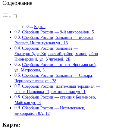
Содержание
Карта:
Сбербанк России — 9-й микрорайон, 5
Сбербанк России, банкомат — поселок
Рассвет, Институтская ул., 13
Сбербанк России, банкомат —
Екатеринбург, Кировский район, микрорайон
Пионерский, ул. Учителей, 2Б
Сбербанк России — п. г. т. Ярославский,
ул. Матросова, 3
Сбербанк России, банкомат — Самара,
Чернореченская ул., 38
Сбербанк России, платежный терминал —
п. г. т. Панковка, Промышленная ул., 1
Сбербанк России — станция Безменово,
Майская ул., 8
Сбербанк России — Нефтеюганск,
микрорайон 8А, 12
Карта: