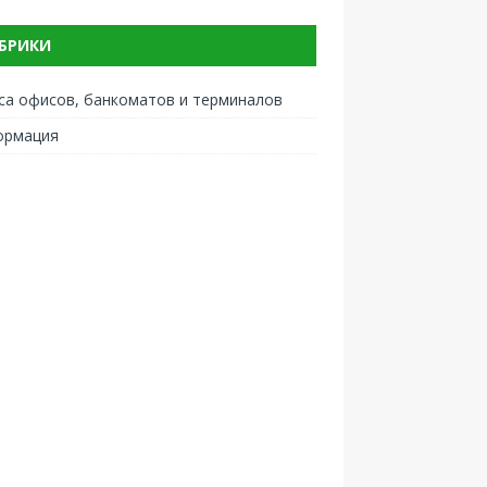
БРИКИ
са офисов, банкоматов и терминалов
ормация