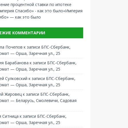
ение процентной ставки по ипотеке
«Империя
ибо» — как это было
ЕЖИЕ КОММЕНТАРИИ
ла Почепов
к записи
БПС-Сбербанк,
омат — Орша, Заречная ул., 25
ия Барабанова
к записи
БПС-Сбербанк,
омат — Орша, Заречная ул., 25
ей Сулковский
к записи
БПС-Сбербанк,
омат — Орша, Заречная ул., 25
ей Жировец
к записи
БПС-Сбербанк,
омат — Беларусь, Смолевичи, Садовая
 Ситница
к записи
БПС-Сбербанк,
омат — Орша, Заречная ул., 25