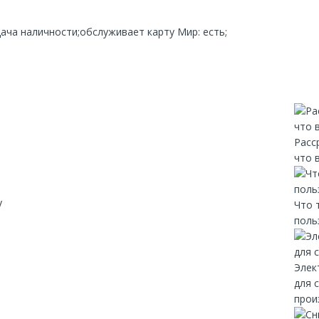
дача наличности;обслуживает карту Мир: есть;
Расс
что 
y
Что 
поль
Элек
для 
прои