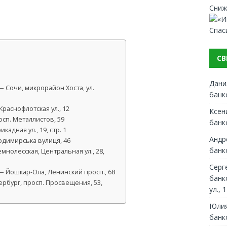
Сниж
Спас
СВ
Дани
 Сочи, микрорайон Хоста, ул.
банк
раснофлотская ул., 12
Ксен
сп. Металлистов, 59
банк
адная ул., 19, стр. 1
Андр
одимирська вулиця, 46
банк
мнолесская, Центральная ул., 28,
Серг
 Йошкар-Ола, Ленинский просп., 68
банк
рбург, просп. Просвещения, 53,
ул., 1
Юлия
банк