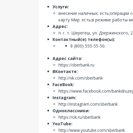
Услуги:
внесение наличных: есть;операции 
карту Мир: есть;в режиме работы ме
Адрес:
п. г. т. Шерегеш, ул. Дзержинского, 
Контактный(е) телефон(ы):
8 (800) 555-55-50.
Адрес сайта:
https://sberbank.ru
ВКонтакте:
http://vk.com/sberbank
FaceBook:
https://www.facebook.com/bankdruze
Instagram:
http://instagram.com/sberbank
Одноклассники:
https://ok.ru/sberbank
YouTube:
http://www.youtube.com/sberbank