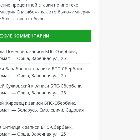
ение процентной ставки по ипотеке
«Империя
ибо» — как это было
ЕЖИЕ КОММЕНТАРИИ
ла Почепов
к записи
БПС-Сбербанк,
омат — Орша, Заречная ул., 25
ия Барабанова
к записи
БПС-Сбербанк,
омат — Орша, Заречная ул., 25
ей Сулковский
к записи
БПС-Сбербанк,
омат — Орша, Заречная ул., 25
ей Жировец
к записи
БПС-Сбербанк,
омат — Беларусь, Смолевичи, Садовая
 Ситница
к записи
БПС-Сбербанк,
омат — Орша, Заречная ул., 25