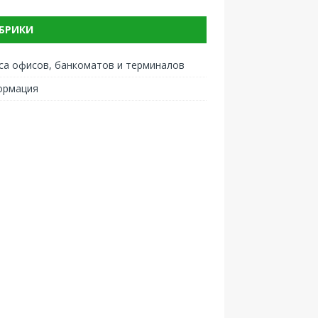
БРИКИ
са офисов, банкоматов и терминалов
ормация