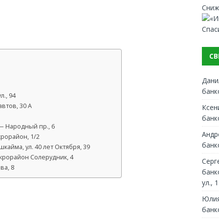
Сниж
Спас
СВ
Дани
банк
., 94
втов, 30 А
Ксен
банк
— Народный пр., 6
Андр
рорайон, 1/2
банк
айма, ул. 40 лет Октября, 39
микрорайон Солерудник, 4
Серг
ва, 8
банк
ул., 1
Юлия
банк