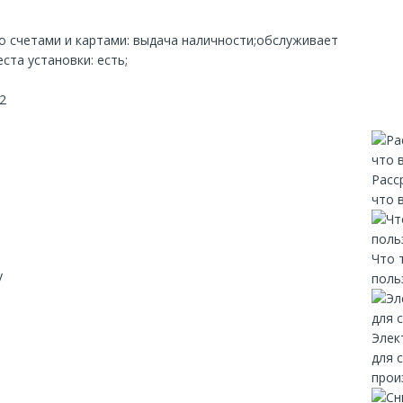
со счетами и картами: выдача наличности;обслуживает
ста установки: есть;
22
Расс
что 
Что 
y
поль
Элек
для 
прои