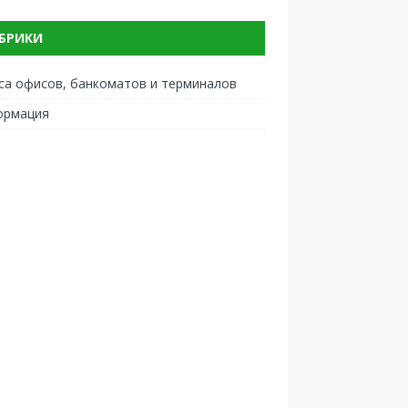
БРИКИ
са офисов, банкоматов и терминалов
ормация