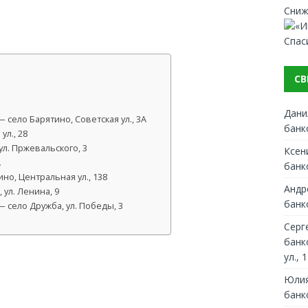
Сниж
Спас
СВ
Дани
село Барятино, Советская ул., 3А
банк
ул., 28
ул. Пржевальского, 3
Ксен
А
банк
но, Центральная ул., 138
Андр
ул. Ленина, 9
банк
 село Дружба, ул. Победы, 3
Серг
банк
ул., 1
Юлия
банк