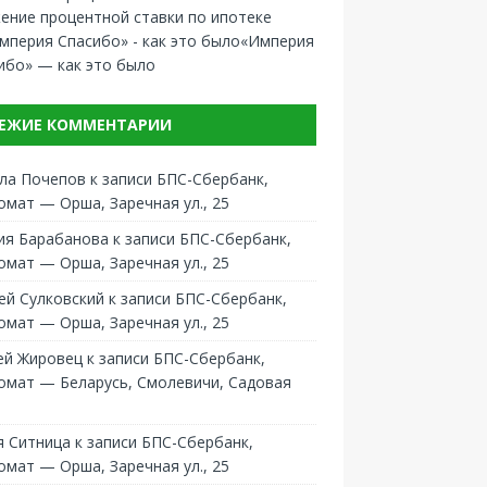
ение процентной ставки по ипотеке
«Империя
ибо» — как это было
ЕЖИЕ КОММЕНТАРИИ
ла Почепов
к записи
БПС-Сбербанк,
омат — Орша, Заречная ул., 25
ия Барабанова
к записи
БПС-Сбербанк,
омат — Орша, Заречная ул., 25
ей Сулковский
к записи
БПС-Сбербанк,
омат — Орша, Заречная ул., 25
ей Жировец
к записи
БПС-Сбербанк,
омат — Беларусь, Смолевичи, Садовая
 Ситница
к записи
БПС-Сбербанк,
омат — Орша, Заречная ул., 25