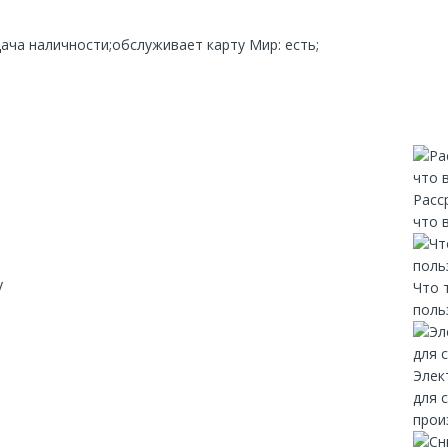
дача наличности;обслуживает карту Мир: есть;
Расс
что 
y
Что 
поль
Элек
для 
прои