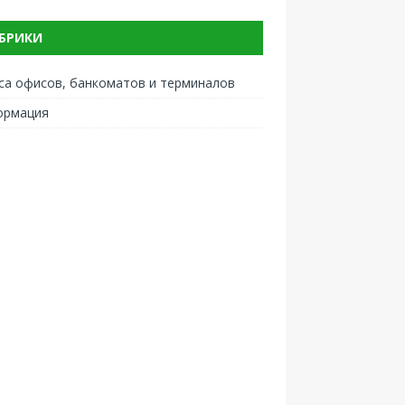
БРИКИ
са офисов, банкоматов и терминалов
ормация