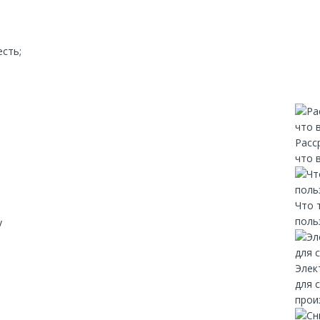
есть;
Расс
что 
Что 
поль
y
Элек
для 
прои