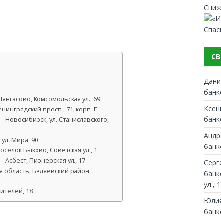
Сниж
Спас
СВ
Дани
банк
нгасово, Комсомольская ул., 69
Ксен
инградский просп., 71, корп. Г
банк
 Новосибирск, ул. Станиславского,
Андр
ул. Мира, 90
банк
сёлок Быково, Советская ул., 1
Асбест, Пионерская ул., 17
Серг
я область, Беляевский район,
банк
ул., 1
ителей, 18
Юлия
банк