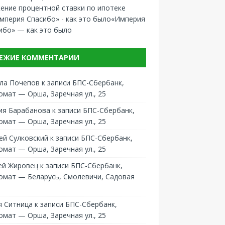
ение процентной ставки по ипотеке
«Империя
ибо» — как это было
ЕЖИЕ КОММЕНТАРИИ
ла Почепов
к записи
БПС-Сбербанк,
омат — Орша, Заречная ул., 25
ия Барабанова
к записи
БПС-Сбербанк,
омат — Орша, Заречная ул., 25
ей Сулковский
к записи
БПС-Сбербанк,
омат — Орша, Заречная ул., 25
ей Жировец
к записи
БПС-Сбербанк,
омат — Беларусь, Смолевичи, Садовая
 Ситница
к записи
БПС-Сбербанк,
омат — Орша, Заречная ул., 25