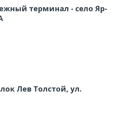
ежный терминал - село Яр-
А
лок Лев Толстой, ул.