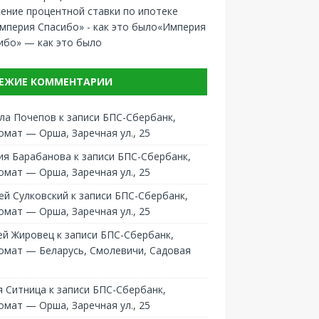
ение процентной ставки по ипотеке
«Империя
ибо» — как это было
ЕЖИЕ КОММЕНТАРИИ
ла Почепов
к записи
БПС-Сбербанк,
омат — Орша, Заречная ул., 25
ия Барабанова
к записи
БПС-Сбербанк,
омат — Орша, Заречная ул., 25
ей Сулковский
к записи
БПС-Сбербанк,
омат — Орша, Заречная ул., 25
ей Жировец
к записи
БПС-Сбербанк,
омат — Беларусь, Смолевичи, Садовая
 Ситница
к записи
БПС-Сбербанк,
омат — Орша, Заречная ул., 25