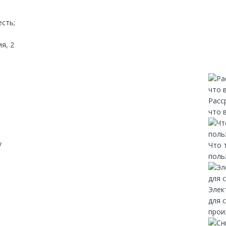
есть;
я, 2
Расс
что 
y
Что 
поль
Элек
для 
прои