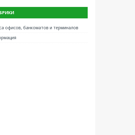
БРИКИ
са офисов, банкоматов и терминалов
ормация