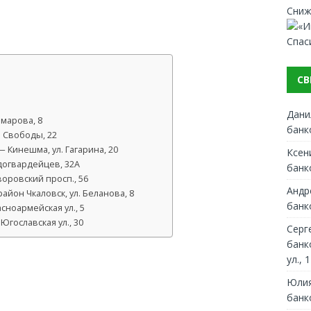
Сниж
Спас
СВ
Дани
омарова, 8
банк
. Свободы, 22
 Кинешма, ул. Гагарина, 20
Ксен
догвардейцев, 32А
банк
оровский просп., 56
Андр
йон Чкаловск, ул. Беланова, 8
банк
асноармейская ул., 5
Югославская ул., 30
Серг
банк
ул., 1
Юлия
банк