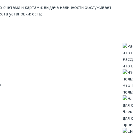
со счетами и картами: выдача наличности;обслуживает
ста установки: есть;
Расс
что 
y
Что 
поль
Элек
для 
прои