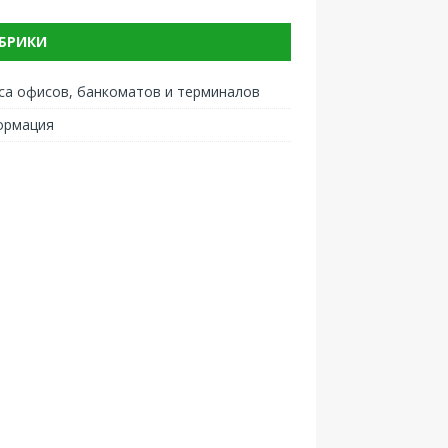
БРИКИ
са офисов, банкоматов и терминалов
ормация