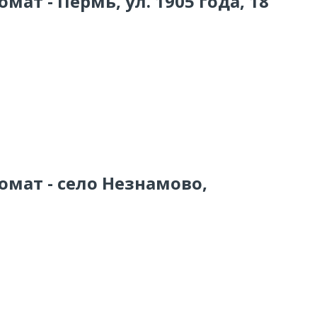
мат - Пермь, ул. 1905 года, 18
омат - село Незнамово,