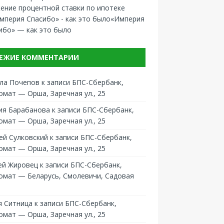
ение процентной ставки по ипотеке
«Империя
ибо» — как это было
ЕЖИЕ КОММЕНТАРИИ
ла Почепов
к записи
БПС-Сбербанк,
омат — Орша, Заречная ул., 25
ия Барабанова
к записи
БПС-Сбербанк,
омат — Орша, Заречная ул., 25
ей Сулковский
к записи
БПС-Сбербанк,
омат — Орша, Заречная ул., 25
ей Жировец
к записи
БПС-Сбербанк,
омат — Беларусь, Смолевичи, Садовая
 Ситница
к записи
БПС-Сбербанк,
омат — Орша, Заречная ул., 25