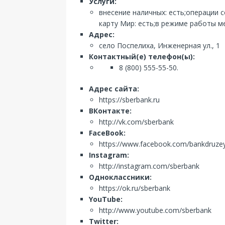
Услуги:
внесение наличных: есть;операции 
карту Мир: есть;в режиме работы ме
Адрес:
село Поспелиха, Инженерная ул., 1
Контактный(е) телефон(ы):
8 (800) 555-55-50.
Адрес сайта:
https://sberbank.ru
ВКонтакте:
http://vk.com/sberbank
FaceBook:
https://www.facebook.com/bankdruze
Instagram:
http://instagram.com/sberbank
Одноклассники:
https://ok.ru/sberbank
YouTube:
http://www.youtube.com/sberbank
Twitter: