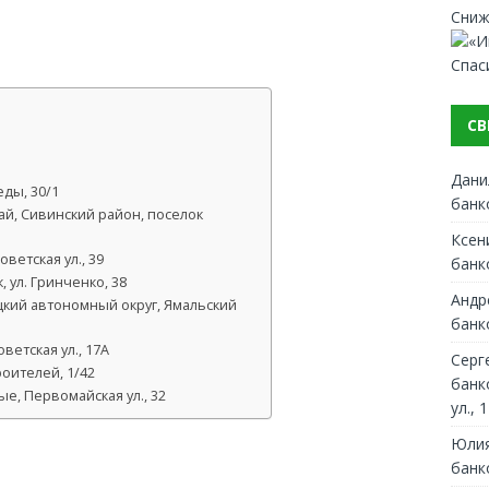
Сниж
Спас
СВ
Дани
ды, 30/1
банк
ай, Сивинский район, поселок
Ксен
ветская ул., 39
банк
 ул. Гринченко, 38
Андр
цкий автономный округ, Ямальский
банк
ветская ул., 17А
Серг
оителей, 1/42
банк
ые, Первомайская ул., 32
ул., 1
Юлия
банк