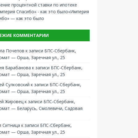
ение процентной ставки по ипотеке
«Империя
ибо» — как это было
ЕЖИЕ КОММЕНТАРИИ
ла Почепов
к записи
БПС-Сбербанк,
омат — Орша, Заречная ул., 25
ия Барабанова
к записи
БПС-Сбербанк,
омат — Орша, Заречная ул., 25
ей Сулковский
к записи
БПС-Сбербанк,
омат — Орша, Заречная ул., 25
ей Жировец
к записи
БПС-Сбербанк,
омат — Беларусь, Смолевичи, Садовая
 Ситница
к записи
БПС-Сбербанк,
омат — Орша, Заречная ул., 25