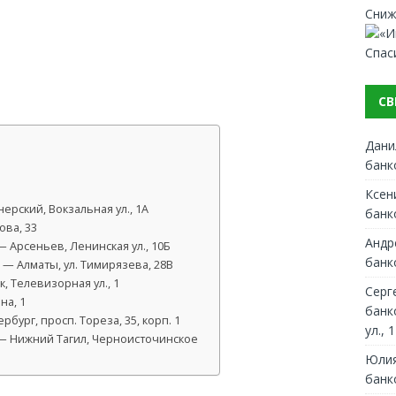
Сниж
Спас
СВ
Дани
банк
Ксен
нерский, Вокзальная ул., 1А
банк
ова, 33
Андр
 Арсеньев, Ленинская ул., 10Б
банк
— Алматы, ул. Тимирязева, 28В
, Телевизорная ул., 1
Серг
на, 1
банк
бург, просп. Тореза, 35, корп. 1
ул., 1
— Нижний Тагил, Черноисточинское
Юлия
банк