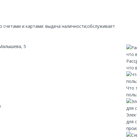
со счетами и картами: выдача наличности;обслуживает
 Малышева, 5
Расс
что 
Что 
поль
y
Элек
для 
прои