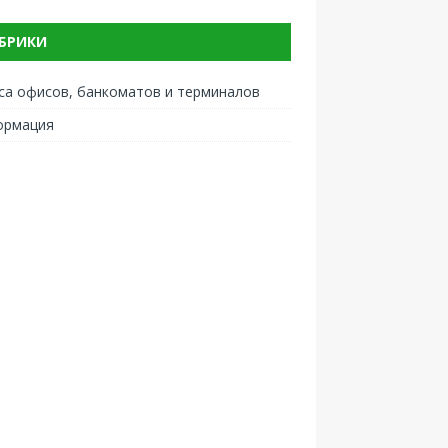
БРИКИ
са офисов, банкоматов и терминалов
ормация