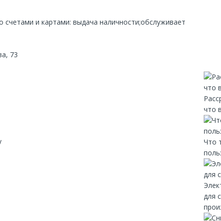
со счетами и картами: выдача наличности;обслуживает
а, 73
Расс
что 
y
Что 
поль
Элек
для 
прои