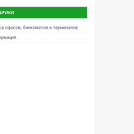
БРИКИ
са офисов, банкоматов и терминалов
ормация