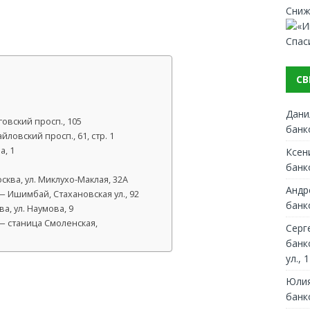
Сниж
Спас
СВ
Дани
овский просп., 105
банк
ловский просп., 61, стр. 1
а, 1
Ксен
банк
ква, ул. Миклухо-Маклая, 32А
Андр
 Ишимбай, Стахановская ул., 92
банк
, ул. Наумова, 9
— станица Смоленская,
Серг
банк
ул., 1
Юлия
банк