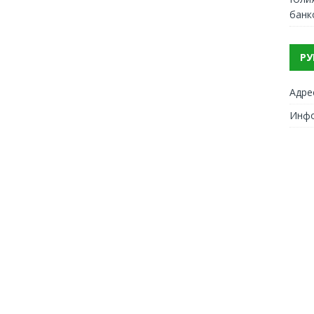
банк
РУ
Адре
Инф