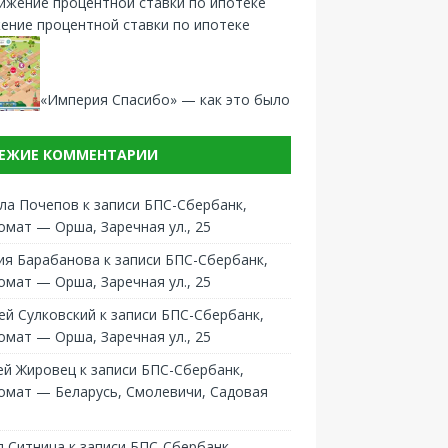
ение процентной ставки по ипотеке
«Империя Спасибо» — как это было
ЕЖИЕ КОММЕНТАРИИ
ла Почепов
к записи
БПС-Сбербанк,
омат — Орша, Заречная ул., 25
ия Барабанова
к записи
БПС-Сбербанк,
омат — Орша, Заречная ул., 25
ей Сулковский
к записи
БПС-Сбербанк,
омат — Орша, Заречная ул., 25
ей Жировец
к записи
БПС-Сбербанк,
омат — Беларусь, Смолевичи, Садовая
 Ситница
к записи
БПС-Сбербанк,