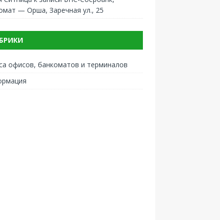
омат — Орша, Заречная ул., 25
БРИКИ
са офисов, банкоматов и терминалов
ормация