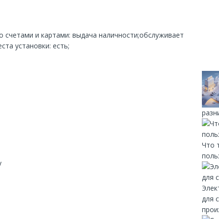
со счетами и картами: выдача наличности;обслуживает
ста установки: есть;
разн
Что 
поль
y
Элек
для 
прои