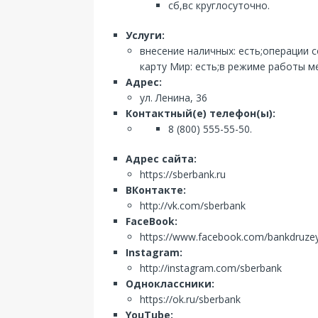
сб,вс круглосуточно.
Услуги:
внесение наличных: есть;операции 
карту Мир: есть;в режиме работы ме
Адрес:
ул. Ленина, 36
Контактный(е) телефон(ы):
8 (800) 555-55-50.
Адрес сайта:
https://sberbank.ru
ВКонтакте:
http://vk.com/sberbank
FaceBook:
https://www.facebook.com/bankdruze
Instagram:
http://instagram.com/sberbank
Одноклассники:
https://ok.ru/sberbank
YouTube: