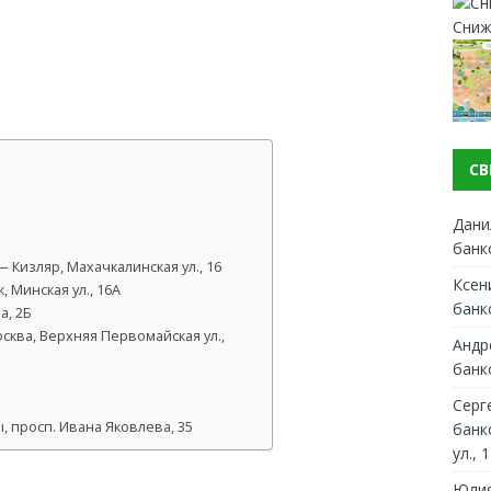
Сниж
СВ
Дани
банк
Кизляр, Махачкалинская ул., 16
Ксен
 Минская ул., 16А
банк
а, 2Б
сква, Верхняя Первомайская ул.,
Андр
банк
Серг
 просп. Ивана Яковлева, 35
банк
ул., 1
Юлия