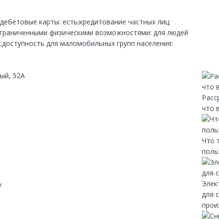
;дебетовые карты: есть;кредитование частных лиц:
 ограниченными физическими возможностями: для людей
ь;доступность для маломобильных групп населения:
ый, 52А
Расс
что 
Что 
поль
Элек
y
для 
прои