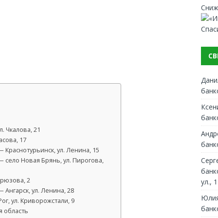
Сниж
Спас
СВ
Дани
банк
Ксен
банк
. Чкалова, 21
Андр
сова, 17
банк
 Краснотурьинск, ул. Ленина, 15
Серг
 село Новая Брянь, ул. Пирогова,
банк
ирюзова, 2
ул., 1
Ангарск, ул. Ленина, 28
Юлия
ог, ул. Криворожстали, 9
банк
я область