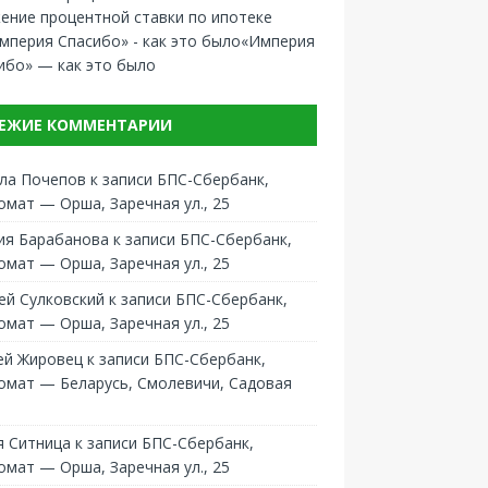
ение процентной ставки по ипотеке
«Империя
ибо» — как это было
ЕЖИЕ КОММЕНТАРИИ
ла Почепов
к записи
БПС-Сбербанк,
омат — Орша, Заречная ул., 25
ия Барабанова
к записи
БПС-Сбербанк,
омат — Орша, Заречная ул., 25
ей Сулковский
к записи
БПС-Сбербанк,
омат — Орша, Заречная ул., 25
ей Жировец
к записи
БПС-Сбербанк,
омат — Беларусь, Смолевичи, Садовая
 Ситница
к записи
БПС-Сбербанк,
омат — Орша, Заречная ул., 25