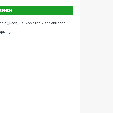
БРИКИ
са офисов, банкоматов и терминалов
ормация