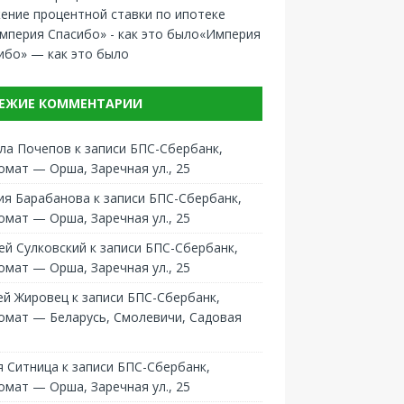
ение процентной ставки по ипотеке
«Империя
ибо» — как это было
ЕЖИЕ КОММЕНТАРИИ
ла Почепов
к записи
БПС-Сбербанк,
омат — Орша, Заречная ул., 25
ия Барабанова
к записи
БПС-Сбербанк,
омат — Орша, Заречная ул., 25
ей Сулковский
к записи
БПС-Сбербанк,
омат — Орша, Заречная ул., 25
ей Жировец
к записи
БПС-Сбербанк,
омат — Беларусь, Смолевичи, Садовая
 Ситница
к записи
БПС-Сбербанк,
омат — Орша, Заречная ул., 25