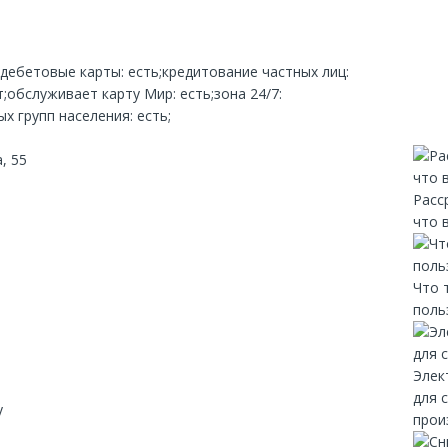
;дебетовые карты: есть;кредитование частных лиц:
;обслуживает карту Мир: есть;зона 24/7:
х групп населения: есть;
, 55
Расс
что 
Что 
поль
Элек
для 
y
прои