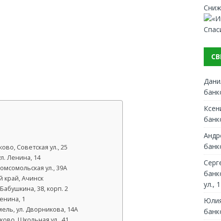
Сниж
Спас
СВ
Дани
банк
Ксен
банк
Андр
банк
во, Советская ул., 25
л. Ленина, 14
Серг
омсомольская ул., 39А
банк
 край, Ачинск
ул., 1
Бабушкина, 38, корп. 2
Ленина, 1
Юлия
ель, ул. Дворникова, 14А
банк
ово, Школьная ул., 41