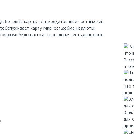
;дебетовые карты: есть;кредитование частных лиц:
;обслуживает карту Мир: есть;обмен валюты:
ля маломобильных групп населения: есть;денежные
Расс
что 
Что 
поль
Элек
для 
y
прои