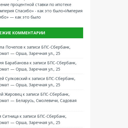
ение процентной ставки по ипотеке
«Империя
ибо» — как это было
ЕЖИЕ КОММЕНТАРИИ
ла Почепов
к записи
БПС-Сбербанк,
омат — Орша, Заречная ул., 25
ия Барабанова
к записи
БПС-Сбербанк,
омат — Орша, Заречная ул., 25
ей Сулковский
к записи
БПС-Сбербанк,
омат — Орша, Заречная ул., 25
ей Жировец
к записи
БПС-Сбербанк,
омат — Беларусь, Смолевичи, Садовая
 Ситница
к записи
БПС-Сбербанк,
омат — Орша, Заречная ул., 25