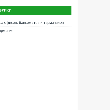
БРИКИ
са офисов, банкоматов и терминалов
ормация