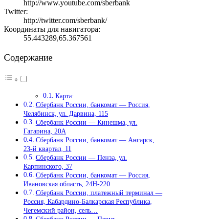
http://www.youtube.com/sberbank
Twitter:
http://twitter.com/sberbank/
Координаты для навигатора:
55.443289,65.367561
Содержание
Карта:
Сбербанк России, банкомат — Россия,
Челябинск, ул. Дарвина, 115
Сбербанк России — Кинешма, ул.
Гагарина, 20А
Сбербанк России, банкомат — Ангарск,
23-й квартал, 11
Сбербанк России — Пенза, ул.
Карпинского, 37
Сбербанк России, банкомат — Россия,
Ивановская область, 24Н-220
Сбербанк России, платежный терминал —
Россия, Кабардино-Балкарская Республика,
Чегемский район, сель…
Сбербанк России — Пермь,