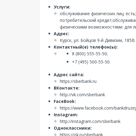
Услуги:
обслуживание физических лиц: есть
потребительский кредит;обслуживае
физическими возможностями: для лю
Адрес:
Курск, ул. Бойцов 9-й Дивизии, 185В
Контактный(е) телефон(ы):
8 (800) 555-55-50;
+7 (495) 500-55-50.
Адрес сайта:
https://sberbank.ru
ВКонтакте:
http://vk.com/sberbank
FaceBook:
https://www.facebook.com/bankdruze
Instagram:
http://instagram.com/sberbank
Одноклассники:
https://ok.ru/sberbank