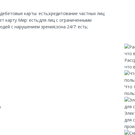
;дебетовые карты: есть;кредитование частных лиц:
т карту Мир: есть;для лиц с ограниченными
дей с нарушением зрения;зона 24/7: есть;
Расс
что 
Что 
поль
y
Элек
для 
прои