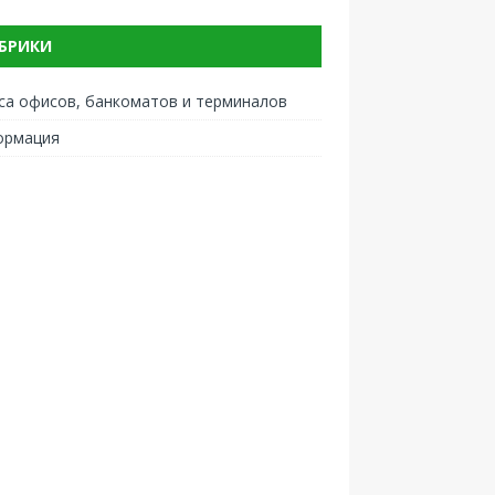
БРИКИ
са офисов, банкоматов и терминалов
ормация