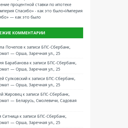
ение процентной ставки по ипотеке
«Империя
ибо» — как это было
ЕЖИЕ КОММЕНТАРИИ
ла Почепов
к записи
БПС-Сбербанк,
омат — Орша, Заречная ул., 25
ия Барабанова
к записи
БПС-Сбербанк,
омат — Орша, Заречная ул., 25
ей Сулковский
к записи
БПС-Сбербанк,
омат — Орша, Заречная ул., 25
ей Жировец
к записи
БПС-Сбербанк,
омат — Беларусь, Смолевичи, Садовая
 Ситница
к записи
БПС-Сбербанк,
омат — Орша, Заречная ул., 25