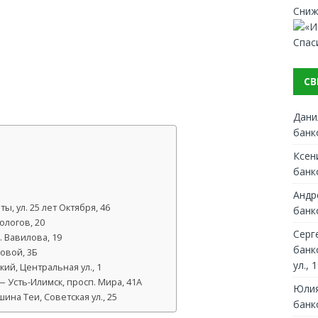
Сниж
Спас
СВ
Дани
банк
Ксен
банк
Андр
ты, ул. 25 лет Октября, 46
банк
еологов, 20
Серг
. Вавилова, 19
банк
овой, 3Б
ул., 1
ий, Центральная ул., 1
 Усть-Илимск, просп. Мира, 41А
Юлия
шина Теи, Советская ул., 25
банк