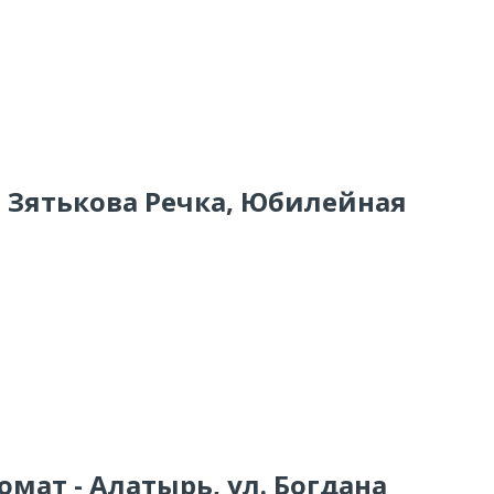
о Зятькова Речка, Юбилейная
омат - Алатырь, ул. Богдана