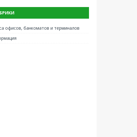
БРИКИ
са офисов, банкоматов и терминалов
ормация