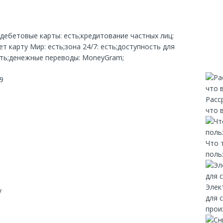
;дебетовые карты: есть;кредитование частных лиц:
 карту Мир: есть;зона 24/7: есть;доступность для
сть;денежные переводы: MoneyGram;
9
Расс
что 
Что 
поль
Элек
y
для 
прои