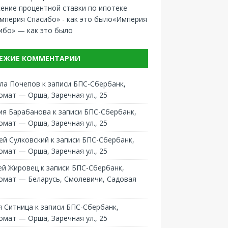
ение процентной ставки по ипотеке
«Империя
ибо» — как это было
ЕЖИЕ КОММЕНТАРИИ
ла Почепов
к записи
БПС-Сбербанк,
омат — Орша, Заречная ул., 25
ия Барабанова
к записи
БПС-Сбербанк,
омат — Орша, Заречная ул., 25
ей Сулковский
к записи
БПС-Сбербанк,
омат — Орша, Заречная ул., 25
ей Жировец
к записи
БПС-Сбербанк,
омат — Беларусь, Смолевичи, Садовая
 Ситница
к записи
БПС-Сбербанк,
омат — Орша, Заречная ул., 25