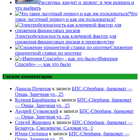
Рассрочка, кредит и лизинг: в чем разница и
что выбрать
Что
такое льготный период и как им пользоваться?
Электробезопасность как ключевой фактор для
снижения финансовых рисков в производстве
Снижение
процентной ставки по ипотеке
«Империя
Спасибо» — как это было
Свежие комментарии
Данила Почепов
к записи
БПС-Сбербанк, банкомат —
Орша, Заречная ул., 25
Ксения Барабанова
к записи
БПС-Сбербанк, банкомат
— Орша, Заречная ул., 25
Андрей Сулковский
к записи
БПС-Сбербанк, банкомат
— Орша, Заречная ул., 25
Сергей Жировец
к записи
БПС-Сбербанк, банкомат —
Беларусь, Смолевичи, Садовая ул., 1
Юлия Ситница
к записи
БПС-Сбербанк, банкомат —
Орша, Заречная ул., 25