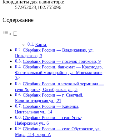
Координаты для навигатора:
57.952023,102.755096
Содержание
Карта:
Сбербанк России — Владикавказ, ул.
Пожарского, 3
Сбербанк России — посёлок Грибково, 9
Сбербанк России, банкомат — Краснодар,
Фестивальный микрорайон, ул. Монтажников,
3/4
Сбербанк России, платежный терминал —
село Хоринск, Октябрьская ул., 3
Сбербанк России — г. Светлый,
Калининградская ул., 21
Сбербанк России — Каменка,
Центральная ул., 14
Сбербанк России — село Устье,
Набережная ул., 6
Сбербанк России — село Обуховское, ул.
Мира, 114, корп. А