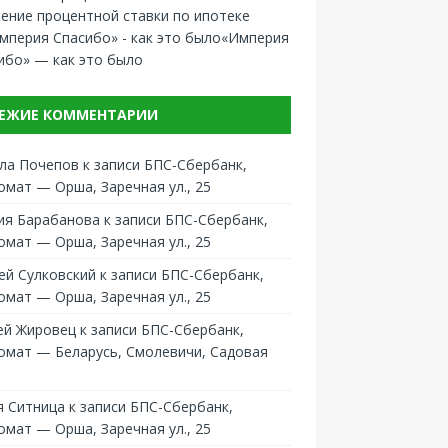
ение процентной ставки по ипотеке
«Империя
ибо» — как это было
ЕЖИЕ КОММЕНТАРИИ
ла Почепов
к записи
БПС-Сбербанк,
омат — Орша, Заречная ул., 25
ия Барабанова
к записи
БПС-Сбербанк,
омат — Орша, Заречная ул., 25
ей Сулковский
к записи
БПС-Сбербанк,
омат — Орша, Заречная ул., 25
ей Жировец
к записи
БПС-Сбербанк,
омат — Беларусь, Смолевичи, Садовая
 Ситница
к записи
БПС-Сбербанк,
омат — Орша, Заречная ул., 25