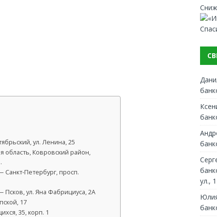
Сниж
Спас
СВ
Дани
банк
Ксен
банк
Андр
ябрьский, ул. Ленина, 25
банк
я область, Ковровский район,
Серг
…
банк
 Санкт-Петербург, просп.
ул., 1
 Псков, ул. Яна Фабрициуса, 2А
Юлия
пской, 17
банк
хся, 35, корп. 1