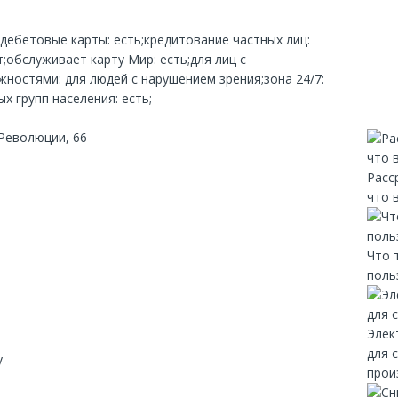
;дебетовые карты: есть;кредитование частных лиц:
;обслуживает карту Мир: есть;для лиц с
остями: для людей с нарушением зрения;зона 24/7:
х групп населения: есть;
Революции, 66
Расс
что 
Что 
поль
Элек
для 
y
прои