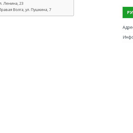
. Ленина, 23
авая Волга, ул. Пушкина, 7
РУ
Адре
Инф