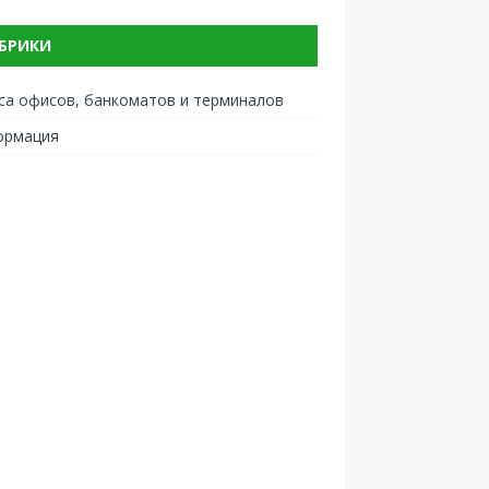
БРИКИ
са офисов, банкоматов и терминалов
ормация