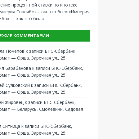
ение процентной ставки по ипотеке
«Империя
ибо» — как это было
ЕЖИЕ КОММЕНТАРИИ
ла Почепов
к записи
БПС-Сбербанк,
омат — Орша, Заречная ул., 25
ия Барабанова
к записи
БПС-Сбербанк,
омат — Орша, Заречная ул., 25
ей Сулковский
к записи
БПС-Сбербанк,
омат — Орша, Заречная ул., 25
ей Жировец
к записи
БПС-Сбербанк,
омат — Беларусь, Смолевичи, Садовая
 Ситница
к записи
БПС-Сбербанк,
омат — Орша, Заречная ул., 25