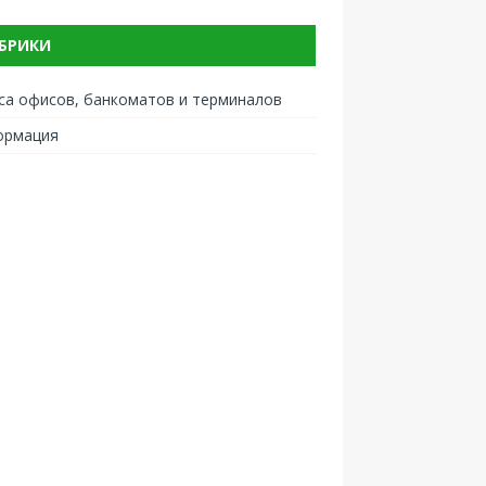
БРИКИ
са офисов, банкоматов и терминалов
ормация