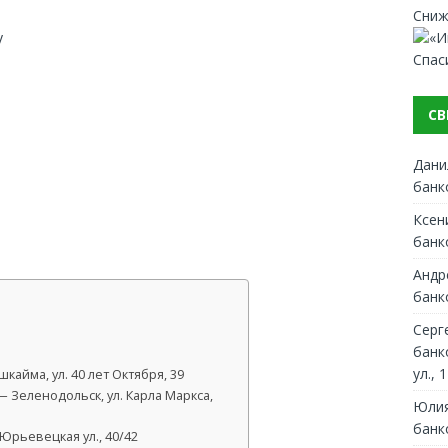
Сниж
y
Спас
СВ
Дани
банк
Ксен
банк
Андр
банк
Серг
банк
ул., 1
айма, ул. 40 лет Октября, 39
 Зеленодольск, ул. Карла Маркса,
Юлия
банк
Юрьевецкая ул., 40/42