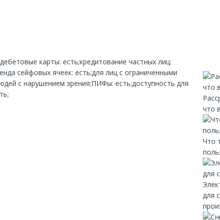
;дебетовые карты: есть;кредитование частных лиц:
енда сейфовых ячеек: есть;для лиц с ограниченными
юдей с нарушением зрения;ПИФы: есть;доступность для
ть;
Расс
что 
Что 
поль
Элек
для 
прои