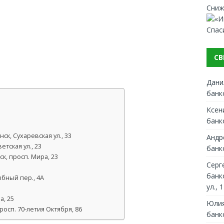
Сниж
Спас
СВ
Дани
банк
Ксен
банк
к, Сухаревская ул., 33
Андр
тская ул., 23
банк
к, просп. Мира, 23
Серг
банк
бный пер., 4А
ул., 1
а, 25
Юлия
осп. 70-летия Октября, 86
банк