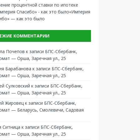
ение процентной ставки по ипотеке
«Империя
ибо» — как это было
ЕЖИЕ КОММЕНТАРИИ
ла Почепов
к записи
БПС-Сбербанк,
омат — Орша, Заречная ул., 25
ия Барабанова
к записи
БПС-Сбербанк,
омат — Орша, Заречная ул., 25
ей Сулковский
к записи
БПС-Сбербанк,
омат — Орша, Заречная ул., 25
ей Жировец
к записи
БПС-Сбербанк,
омат — Беларусь, Смолевичи, Садовая
 Ситница
к записи
БПС-Сбербанк,
омат — Орша, Заречная ул., 25