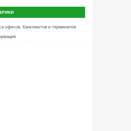
БРИКИ
са офисов, банкоматов и терминалов
ормация