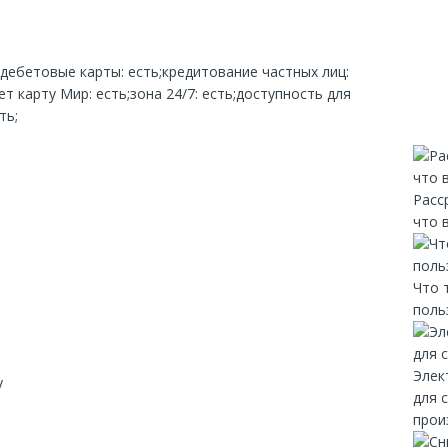
;дебетовые карты: есть;кредитование частных лиц:
 карту Мир: есть;зона 24/7: есть;доступность для
ть;
Расс
что 
Что 
поль
Элек
y
для 
прои