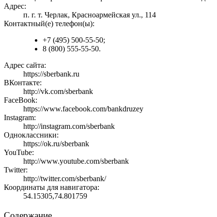
Адрес:
п. г. т. Черлак, Красноармейская ул., 114
Контактный(е) телефон(ы):
+7 (495) 500-55-50;
8 (800) 555-55-50.
Адрес сайта:
https://sberbank.ru
ВКонтакте:
http://vk.com/sberbank
FaceBook:
https://www.facebook.com/bankdruzey
Instagram:
http://instagram.com/sberbank
Одноклассники:
https://ok.ru/sberbank
YouTube:
http://www.youtube.com/sberbank
Twitter:
http://twitter.com/sberbank/
Координаты для навигатора:
54.15305,74.801759
Содержание