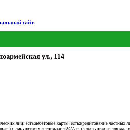
иальный сайт.
ноармейская ул., 114
еских лиц: есть;дебетовые карты: есть;кредитование частных ли
дей с нарушением зрения;зона 24/7: есть;доступность для мало