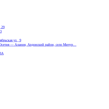
 29
13
брьская ул., 9
я Осетия — Алания, Ардонский район, село Мичур…
08А