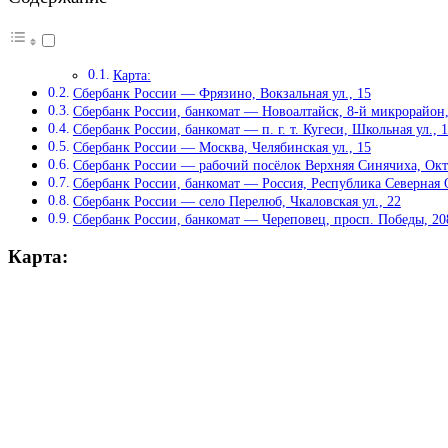
Карта:
Сбербанк России — Фрязино, Вокзальная ул., 15
Сбербанк России, банкомат — Новоалтайск, 8-й микрорайон,
Сбербанк России, банкомат — п. г. т. Кугеси, Школьная ул., 
Сбербанк России — Москва, Челябинская ул., 15
Сбербанк России — рабочий посёлок Верхняя Синячиха, Октя
Сбербанк России, банкомат — Россия, Республика Северна
Сбербанк России — село Перелюб, Чкаловская ул., 22
Сбербанк России, банкомат — Череповец, просп. Победы, 2
Карта: