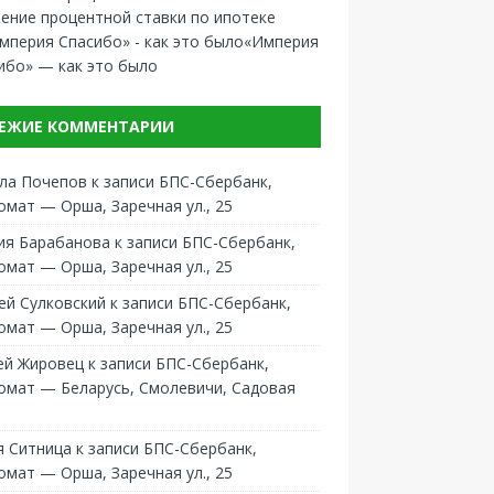
ение процентной ставки по ипотеке
«Империя
ибо» — как это было
ЕЖИЕ КОММЕНТАРИИ
ла Почепов
к записи
БПС-Сбербанк,
омат — Орша, Заречная ул., 25
ия Барабанова
к записи
БПС-Сбербанк,
омат — Орша, Заречная ул., 25
ей Сулковский
к записи
БПС-Сбербанк,
омат — Орша, Заречная ул., 25
ей Жировец
к записи
БПС-Сбербанк,
омат — Беларусь, Смолевичи, Садовая
 Ситница
к записи
БПС-Сбербанк,
омат — Орша, Заречная ул., 25