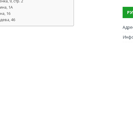
ка, 9, стр. 2
ина, 1А
РУ
на, 16
дева, 46
Адре
Инф