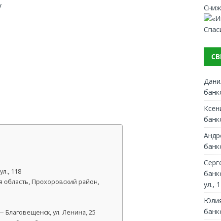
y
Сниж
Спас
СВ
Дани
банк
Ксен
банк
Андр
банк
Серг
л., 118
банк
я область, Прохоровский район,
ул., 1
Юлия
банк
 Благовещенск, ул. Ленина, 25