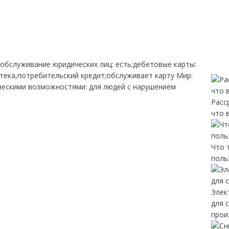
;обслуживание юридических лиц: есть;дебетовые карты:
отека,потребительский кредит;обслуживает карту Мир:
ическими возможностями: для людей с нарушением
Расс
что 
Что 
поль
Элек
для 
прои