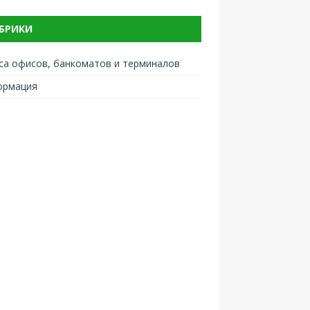
БРИКИ
са офисов, банкоматов и терминалов
ормация