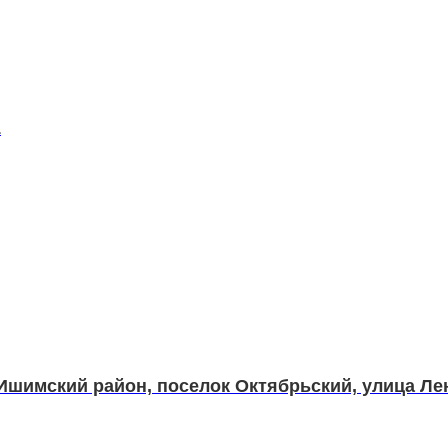
1
 Ишимский район, поселок Октябрьский, улица Ле