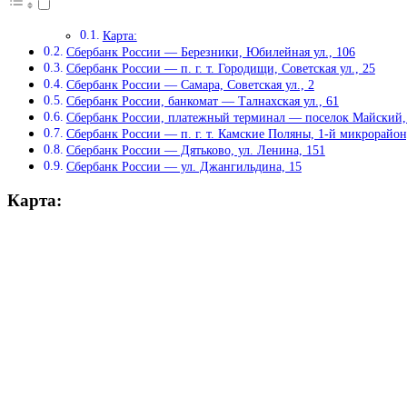
Карта:
Сбербанк России — Березники, Юбилейная ул., 106
Сбербанк России — п. г. т. Городищи, Советская ул., 25
Сбербанк России — Самара, Советская ул., 2
Сбербанк России, банкомат — Талнахская ул., 61
Сбербанк России, платежный терминал — поселок Майский, 
Сбербанк России — п. г. т. Камские Поляны, 1-й микрорайон
Сбербанк России — Дятьково, ул. Ленина, 151
Сбербанк России — ул. Джангильдина, 15
Карта: