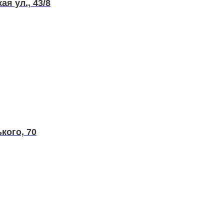
я ул., 43/8
кого, 70