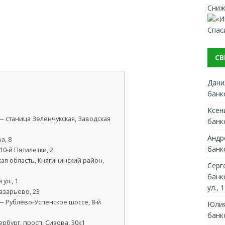
Сниж
Спас
СВ
Дани
банк
Ксен
 станица Зеленчукская, Заводская
банк
Андр
а, 8
банк
0-й Пятилетки, 2
ая область, Княгининский район,
Серг
банк
ул., 1
ул., 1
азарьево, 23
 Рублёво-Успенское шоссе, 8-й
Юлия
банк
рбург, просп. Сизова, 30к1