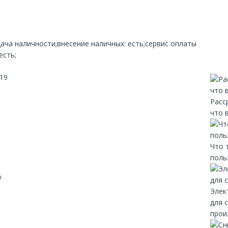
дача наличности;внесение наличных: есть;сервис оплаты
есть;
 19
Расс
что 
Что 
поль
y
Элек
для 
прои