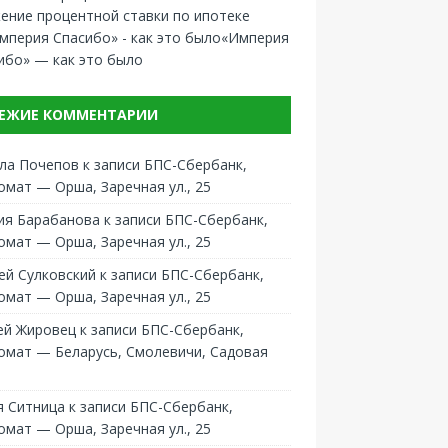
ение процентной ставки по ипотеке
«Империя
ибо» — как это было
ЕЖИЕ КОММЕНТАРИИ
ла Почепов
к записи
БПС-Сбербанк,
омат — Орша, Заречная ул., 25
ия Барабанова
к записи
БПС-Сбербанк,
омат — Орша, Заречная ул., 25
ей Сулковский
к записи
БПС-Сбербанк,
омат — Орша, Заречная ул., 25
ей Жировец
к записи
БПС-Сбербанк,
омат — Беларусь, Смолевичи, Садовая
 Ситница
к записи
БПС-Сбербанк,
омат — Орша, Заречная ул., 25