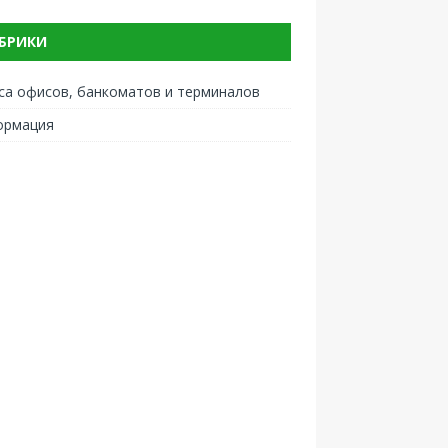
БРИКИ
са офисов, банкоматов и терминалов
ормация