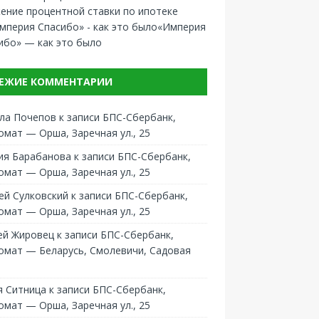
ение процентной ставки по ипотеке
«Империя
ибо» — как это было
ЕЖИЕ КОММЕНТАРИИ
ла Почепов
к записи
БПС-Сбербанк,
омат — Орша, Заречная ул., 25
ия Барабанова
к записи
БПС-Сбербанк,
омат — Орша, Заречная ул., 25
ей Сулковский
к записи
БПС-Сбербанк,
омат — Орша, Заречная ул., 25
ей Жировец
к записи
БПС-Сбербанк,
омат — Беларусь, Смолевичи, Садовая
 Ситница
к записи
БПС-Сбербанк,
омат — Орша, Заречная ул., 25