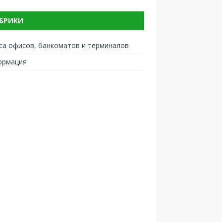
БРИКИ
са офисов, банкоматов и терминалов
ормация