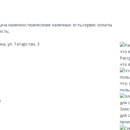
дача наличности;внесение наличных: есть;сервис оплаты
есть;
а, ул. Татарстан, 3
Расс
что 
Что 
поль
y
Элек
для 
прои