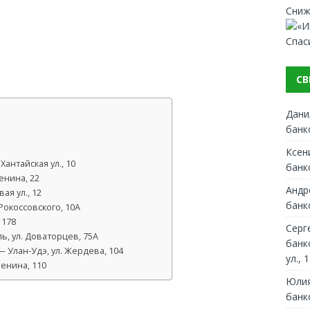
Сниж
Спас
СВ
Дани
банк
Ксен
антайская ул., 10
банк
енина, 22
Андр
ая ул., 12
банк
Рокоссовского, 10А
 178
Серг
, ул. Доваторцев, 75А
банк
 Улан-Удэ, ул. Жердева, 104
ул., 1
Ленина, 110
Юлия
банк