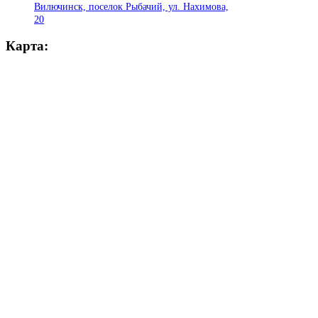
Вилючинск, поселок Рыбачий, ул. Нахимова,
20
Карта: