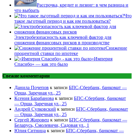
Рассрочка, кредит и лизинг: в чем разница и
что выбрать
Что
такое льготный период и как им пользоваться?
Электробезопасность как ключевой фактор для
снижения финансовых рисков в производстве
Снижение
процентной ставки по ипотеке
«Империя
Спасибо» — как это было
Свежие комментарии
Данила Почепов
к записи
БПС-Сбербанк, банкомат —
Орша, Заречная ул., 25
Ксения Барабанова
к записи
БПС-Сбербанк, банкомат
— Орша, Заречная ул., 25
Андрей Сулковский
к записи
БПС-Сбербанк, банкомат
— Орша, Заречная ул., 25
Сергей Жировец
к записи
БПС-Сбербанк, банкомат —
Беларусь, Смолевичи, Садовая ул., 1
Юлия Ситница
к записи
БПС-Сбербанк, банкомат —