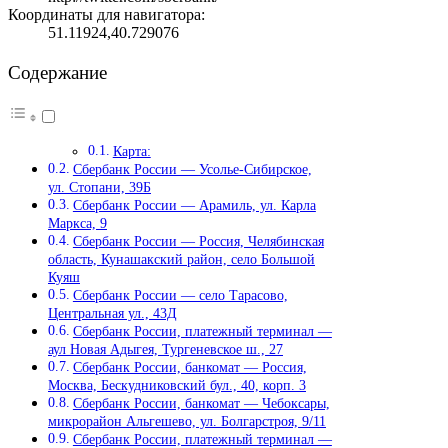
Координаты для навигатора:
51.11924,40.729076
Содержание
Карта:
Сбербанк России — Усолье-Сибирское,
ул. Стопани, 39Б
Сбербанк России — Арамиль, ул. Карла
Маркса, 9
Сбербанк России — Россия, Челябинская
область, Кунашакский район, село Большой
Куяш
Сбербанк России — село Тарасово,
Центральная ул., 43Д
Сбербанк России, платежный терминал —
аул Новая Адыгея, Тургеневское ш., 27
Сбербанк России, банкомат — Россия,
Москва, Бескудниковский бул., 40, корп. 3
Сбербанк России, банкомат — Чебоксары,
микрорайон Альгешево, ул. Болгарстроя, 9/11
Сбербанк России, платежный терминал —