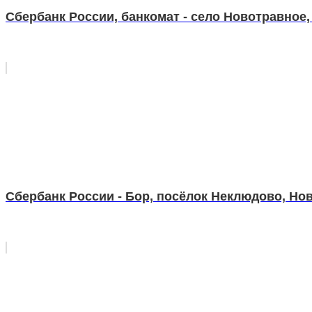
Сбербанк России, банкомат - село Новотравное, 
Сбербанк России - Бор, посёлок Неклюдово, Нова