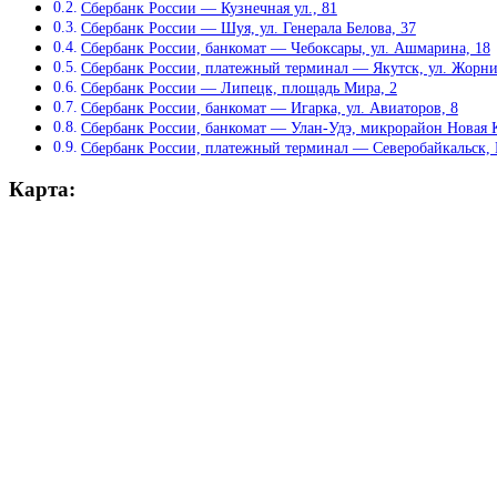
Сбербанк России — Кузнечная ул., 81
Сбербанк России — Шуя, ул. Генерала Белова, 37
Сбербанк России, банкомат — Чебоксары, ул. Ашмарина, 18
Сбербанк России, платежный терминал — Якутск, ул. Жорни
Сбербанк России — Липецк, площадь Мира, 2
Сбербанк России, банкомат — Игарка, ул. Авиаторов, 8
Сбербанк России, банкомат — Улан-Удэ, микрорайон Новая К
Сбербанк России, платежный терминал — Северобайкальск, П
Карта: