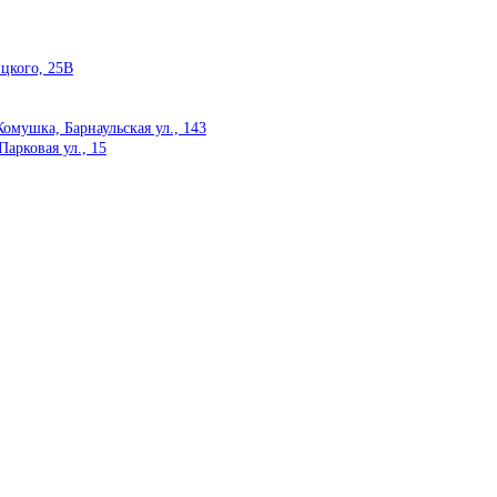
цкого, 25В
омушка, Барнаульская ул., 143
арковая ул., 15