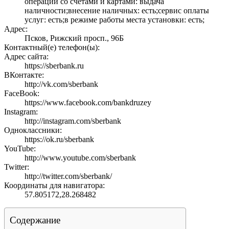
операции со счетами и картами: выдача
наличности;внесение наличных: есть;сервис оплаты
услуг: есть;в режиме работы места установки: есть;
Адрес:
Псков, Рижский просп., 96Б
Контактный(е) телефон(ы):
Адрес сайта:
https://sberbank.ru
ВКонтакте:
http://vk.com/sberbank
FaceBook:
https://www.facebook.com/bankdruzey
Instagram:
http://instagram.com/sberbank
Одноклассники:
https://ok.ru/sberbank
YouTube:
http://www.youtube.com/sberbank
Twitter:
http://twitter.com/sberbank/
Координаты для навигатора:
57.805172,28.268482
Содержание