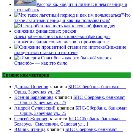
Рассрочка, кредит и лизинг: в чем разница и
что выбрать
Что
такое льготный период и как им пользоваться?
Электробезопасность как ключевой фактор для
снижения финансовых рисков в производстве
Снижение
процентной ставки по ипотеке
«Империя
Спасибо» — как это было
Свежие комментарии
Данила Почепов
к записи
БПС-Сбербанк, банкомат —
Орша, Заречная ул., 25
Ксения Барабанова
к записи
БПС-Сбербанк, банкомат
— Орша, Заречная ул., 25
Андрей Сулковский
к записи
БПС-Сбербанк, банкомат
— Орша, Заречная ул., 25
Сергей Жировец
к записи
БПС-Сбербанк, банкомат —
Беларусь, Смолевичи, Садовая ул., 1
Юлия Ситница
к записи
БПС-Сбербанк, банкомат —