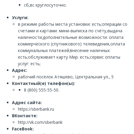
сб,вс круглосуточно.
Услуги:
в режиме работы места установки: есть;операции со
счетами и картами: мини-выписка по счёту,выдача
наличности;дополнительные возможности: оплата
коммерческого (спутникового) телевидения,оплата
коммунальных платежей;внесение наличных:
есть;обслуживает карту Мир: есть;сервис оплаты
услуг: есть;
Адрес:
рабочий посёлок Атяшево, Центральная ул., 5
Контактный(е) телефон(ы):
8 (800) 555-55-50.
Адрес сайта:
https://sberbank.ru
ВКонтакте:
http://vk.com/sberbank
FaceBook: