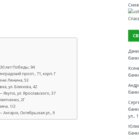
Сниж
Спас
СВ
Дани
банк
30 лет Победы, 94
Ксен
градский просп., 71, корп. Г
банк
ени Ленина, 53
Андр
ка, ул. Блинова, 42
банк
Якутск, ул. Ярославского, 37
липченко, 2Г
Серг
ина, 1/2
банк
Ангарск, Октябрьская ул., 9
ул., 1
Юлия
банк