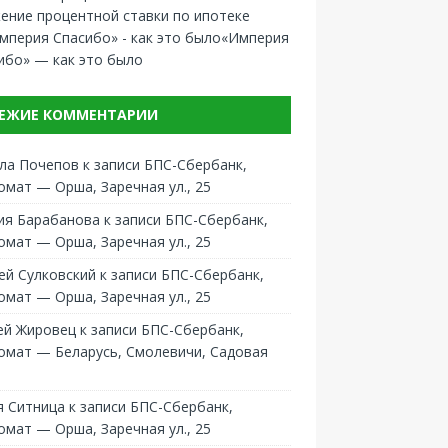
ение процентной ставки по ипотеке
«Империя
ибо» — как это было
ЕЖИЕ КОММЕНТАРИИ
ла Почепов
к записи
БПС-Сбербанк,
омат — Орша, Заречная ул., 25
ия Барабанова
к записи
БПС-Сбербанк,
омат — Орша, Заречная ул., 25
ей Сулковский
к записи
БПС-Сбербанк,
омат — Орша, Заречная ул., 25
ей Жировец
к записи
БПС-Сбербанк,
омат — Беларусь, Смолевичи, Садовая
 Ситница
к записи
БПС-Сбербанк,
омат — Орша, Заречная ул., 25