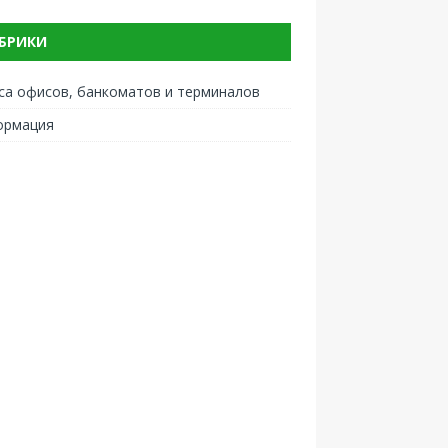
БРИКИ
са офисов, банкоматов и терминалов
ормация