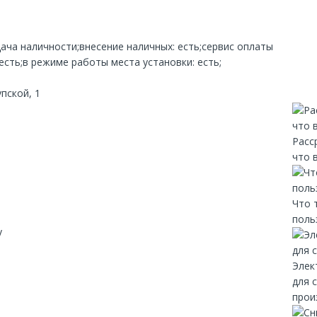
дача наличности;внесение наличных: есть;сервис оплаты
 есть;в режиме работы места установки: есть;
пской, 1
Расс
что 
Что 
поль
y
Элек
для 
прои