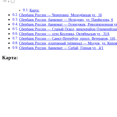
Карта:
Сбербанк России — Череповец, Молодёжная ул., 16
Сбербанк России, банкомат — Нелидово, ул. Панфилова, 6
Сбербанк России, банкомат — Геленджик, Революционная ул.
Сбербанк России — Старый Оскол, микрорайон Олимпийски
Сбербанк России — село Козловка, Октябрьская ул., 31А
Сбербанк России — Санкт-Петербург, просп. Ветеранов, 141, 
Сбербанк России, платежный терминал — Моздок, ул. Киров
Сбербанк России, банкомат — Сибай, Горная ул., 4/1
Карта: