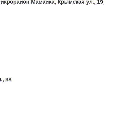
икрорайон Мамайка, Крымская ул., 19
., 38