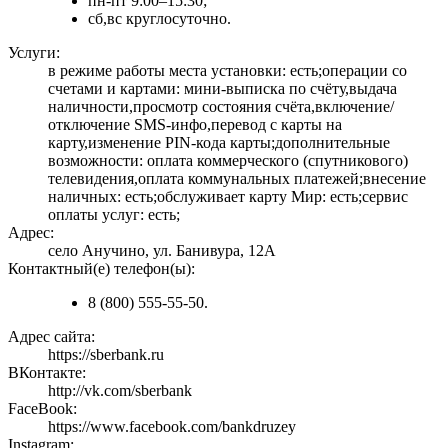
пн-пт 9:00–15:30;
сб,вс круглосуточно.
Услуги:
в режиме работы места установки: есть;операции со
счетами и картами: мини-выписка по счёту,выдача
наличности,просмотр состояния счёта,включение/
отключение SMS-инфо,перевод с карты на
карту,изменение PIN-кода карты;дополнительные
возможности: оплата коммерческого (спутникового)
телевидения,оплата коммунальных платежей;внесение
наличных: есть;обслуживает карту Мир: есть;сервис
оплаты услуг: есть;
Адрес:
село Анучино, ул. Банивура, 12А
Контактный(е) телефон(ы):
8 (800) 555-55-50.
Адрес сайта:
https://sberbank.ru
ВКонтакте:
http://vk.com/sberbank
FaceBook:
https://www.facebook.com/bankdruzey
Instagram: