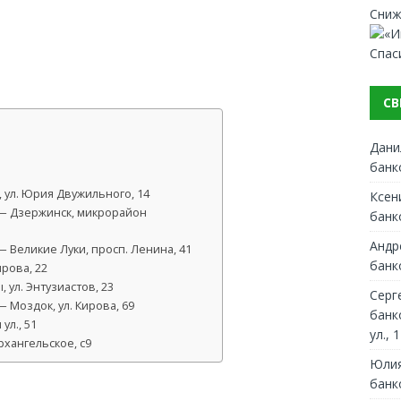
Сниж
Спас
СВ
Дани
банк
 ул. Юрия Двужильного, 14
Ксен
— Дзержинск, микрорайон
банк
Андр
 Великие Луки, просп. Ленина, 41
банк
ирова, 22
 ул. Энтузиастов, 23
Серг
 Моздок, ул. Кирова, 69
банк
ул., 51
ул., 1
хангельское, с9
Юлия
банк