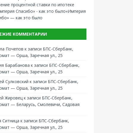
ение процентной ставки по ипотеке
«Империя
ибо» — как это было
ЕЖИЕ КОММЕНТАРИИ
ла Почепов
к записи
БПС-Сбербанк,
омат — Орша, Заречная ул., 25
ия Барабанова
к записи
БПС-Сбербанк,
омат — Орша, Заречная ул., 25
ей Сулковский
к записи
БПС-Сбербанк,
омат — Орша, Заречная ул., 25
ей Жировец
к записи
БПС-Сбербанк,
омат — Беларусь, Смолевичи, Садовая
 Ситница
к записи
БПС-Сбербанк,
омат — Орша, Заречная ул., 25