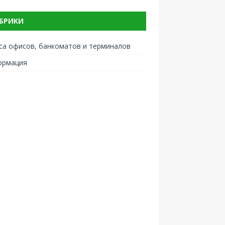
БРИКИ
са офисов, банкоматов и терминалов
ормация