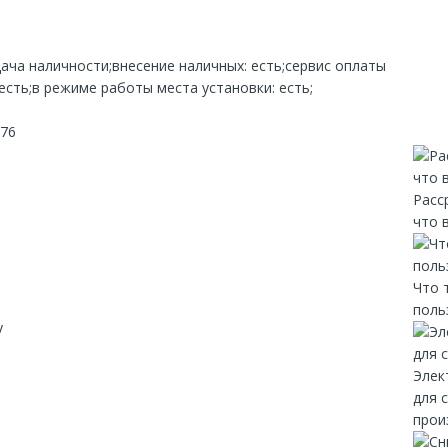
дача наличности;внесение наличных: есть;сервис оплаты
 есть;в режиме работы места установки: есть;
 76
Расс
что 
Что 
поль
y
Элек
для 
прои