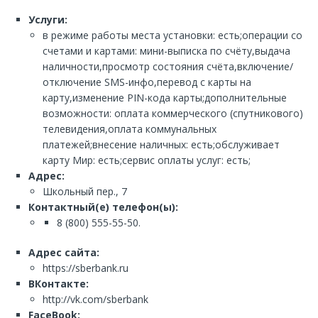
Услуги:
в режиме работы места установки: есть;операции со
счетами и картами: мини-выписка по счёту,выдача
наличности,просмотр состояния счёта,включение/
отключение SMS-инфо,перевод с карты на
карту,изменение PIN-кода карты;дополнительные
возможности: оплата коммерческого (спутникового)
телевидения,оплата коммунальных
платежей;внесение наличных: есть;обслуживает
карту Мир: есть;сервис оплаты услуг: есть;
Адрес:
Школьный пер., 7
Контактный(е) телефон(ы):
8 (800) 555-55-50.
Адрес сайта:
https://sberbank.ru
ВКонтакте:
http://vk.com/sberbank
FaceBook: