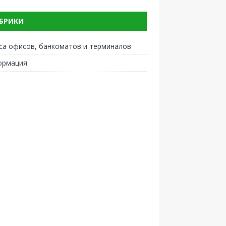
БРИКИ
са офисов, банкоматов и терминалов
ормация