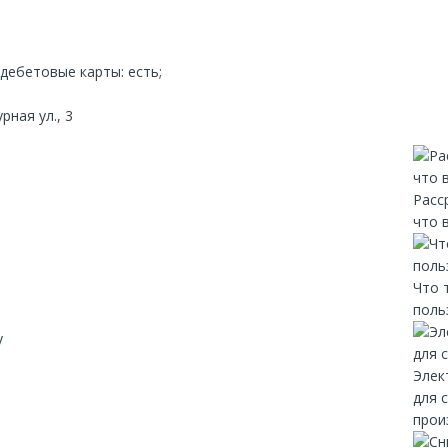
дебетовые карты: есть;
ная ул., 3
Расс
что 
Что 
поль
y
Элек
для 
прои