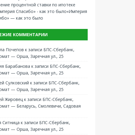
ение процентной ставки по ипотеке
«Империя
ибо» — как это было
ЕЖИЕ КОММЕНТАРИИ
ла Почепов
к записи
БПС-Сбербанк,
омат — Орша, Заречная ул., 25
ия Барабанова
к записи
БПС-Сбербанк,
омат — Орша, Заречная ул., 25
ей Сулковский
к записи
БПС-Сбербанк,
омат — Орша, Заречная ул., 25
ей Жировец
к записи
БПС-Сбербанк,
омат — Беларусь, Смолевичи, Садовая
 Ситница
к записи
БПС-Сбербанк,
омат — Орша, Заречная ул., 25