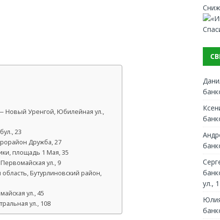
Сниж
Спас
СВ
Дани
банк
Ксен
— Новый Уренгой, Юбилейная ул.,
банк
ул., 23
Андр
рорайон Дружба, 27
банк
ки, площадь 1 Мая, 35
Серг
Первомайская ул., 9
банк
 область, Бутурлиновский район,
ул., 1
майская ул., 45
Юлия
ральная ул., 108
банк