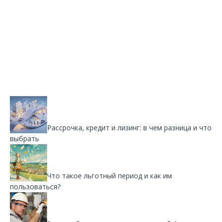
Рассрочка, кредит и лизинг: в чем разница и что
выбрать
Что такое льготный период и как им
пользоваться?