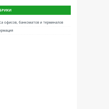
БРИКИ
са офисов, банкоматов и терминалов
ормация