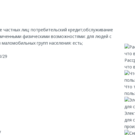
е частных лиц: потребительский кредит;обслуживание
раниченными физическими возможностями: для людей с
 маломобильных групп населения: есть;
8/29
Расс
что 
Что 
поль
Элек
для 
прои
y