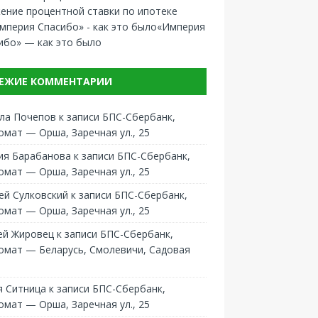
ение процентной ставки по ипотеке
«Империя
ибо» — как это было
ЕЖИЕ КОММЕНТАРИИ
ла Почепов
к записи
БПС-Сбербанк,
омат — Орша, Заречная ул., 25
ия Барабанова
к записи
БПС-Сбербанк,
омат — Орша, Заречная ул., 25
ей Сулковский
к записи
БПС-Сбербанк,
омат — Орша, Заречная ул., 25
ей Жировец
к записи
БПС-Сбербанк,
омат — Беларусь, Смолевичи, Садовая
 Ситница
к записи
БПС-Сбербанк,
омат — Орша, Заречная ул., 25