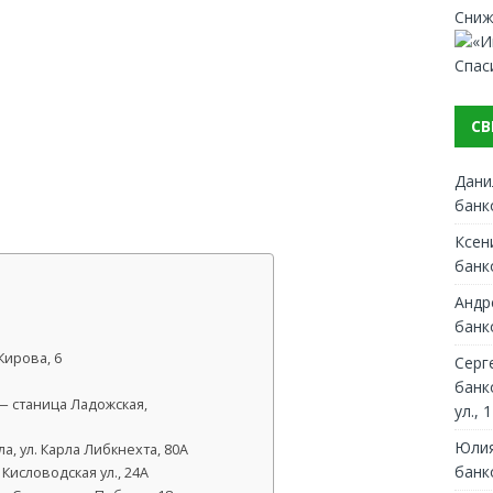
Сниж
Спас
СВ
Дани
банк
Ксен
банк
Андр
банк
Кирова, 6
Серг
банк
— станица Ладожская,
ул., 1
Юлия
, ул. Карла Либкнехта, 80А
банк
Кисловодская ул., 24А