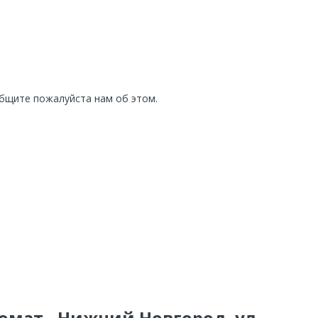
общите пожалуйста нам об этом.
омат - Нижний Новгород, ул.