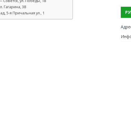
 Советск, ул. Победы, 18
. Гагарина, 38
РУ
, 5-я Причальная ул., 1
Адре
Инф