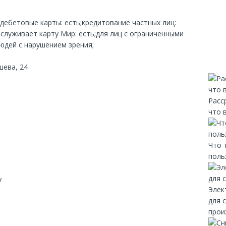
;дебетовые карты: есть;кредитование частных лиц:
служивает карту Мир: есть;для лиц с ограниченными
юдей с нарушением зрения;
шева, 24
Расс
что 
Что 
поль
y
Элек
для 
прои