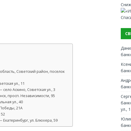
Сниж
Спас
СВ
Дани
банк
Ксен
банк
область, Советский район, поселок
Андр
етская ул., 11
банк
село Аскино, Советская ул., 3
ск, просп. Независимости, 95
Серг
ьная ул., 40
банк
 Победы, 21А
ул., 1
 52
Юлия
 Екатеринбург, ул. Блюхера, 59
банк