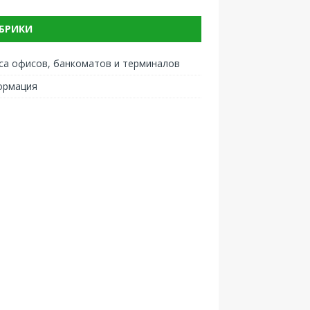
БРИКИ
са офисов, банкоматов и терминалов
ормация