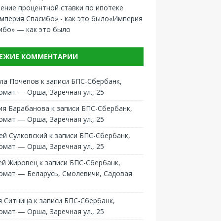
ение процентной ставки по ипотеке
«Империя
ибо» — как это было
ЕЖИЕ КОММЕНТАРИИ
ла Почепов
к записи
БПС-Сбербанк,
омат — Орша, Заречная ул., 25
ия Барабанова
к записи
БПС-Сбербанк,
омат — Орша, Заречная ул., 25
ей Сулковский
к записи
БПС-Сбербанк,
омат — Орша, Заречная ул., 25
ей Жировец
к записи
БПС-Сбербанк,
омат — Беларусь, Смолевичи, Садовая
 Ситница
к записи
БПС-Сбербанк,
омат — Орша, Заречная ул., 25