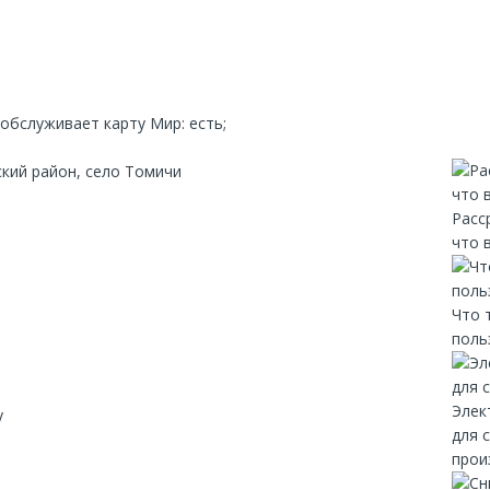
;обслуживает карту Мир: есть;
ский район, село Томичи
Расс
что 
Что 
поль
Элек
y
для 
прои