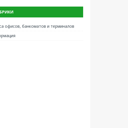
БРИКИ
са офисов, банкоматов и терминалов
ормация