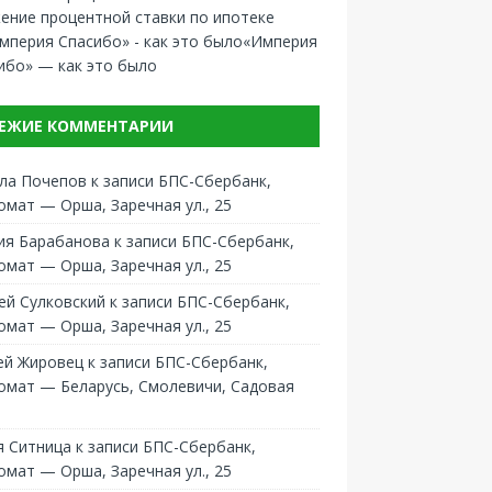
ение процентной ставки по ипотеке
«Империя
ибо» — как это было
ЕЖИЕ КОММЕНТАРИИ
ла Почепов
к записи
БПС-Сбербанк,
омат — Орша, Заречная ул., 25
ия Барабанова
к записи
БПС-Сбербанк,
омат — Орша, Заречная ул., 25
ей Сулковский
к записи
БПС-Сбербанк,
омат — Орша, Заречная ул., 25
ей Жировец
к записи
БПС-Сбербанк,
омат — Беларусь, Смолевичи, Садовая
 Ситница
к записи
БПС-Сбербанк,
омат — Орша, Заречная ул., 25