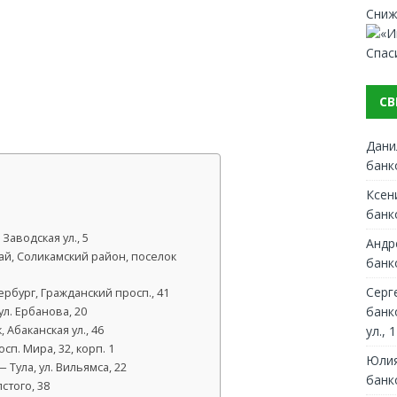
Сниж
Спас
СВ
Дани
банк
Ксен
банк
Заводская ул., 5
Андр
ай, Соликамский район, поселок
банк
Серг
рбург, Гражданский просп., 41
банк
л. Ербанова, 20
ул., 1
Абаканская ул., 46
п. Мира, 32, корп. 1
Юлия
Тула, ул. Вильямса, 22
банк
стого, 38