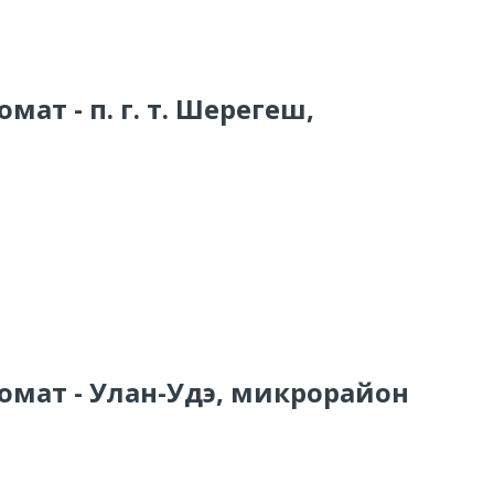
мат - п. г. т. Шерегеш,
омат - Улан-Удэ, микрорайон