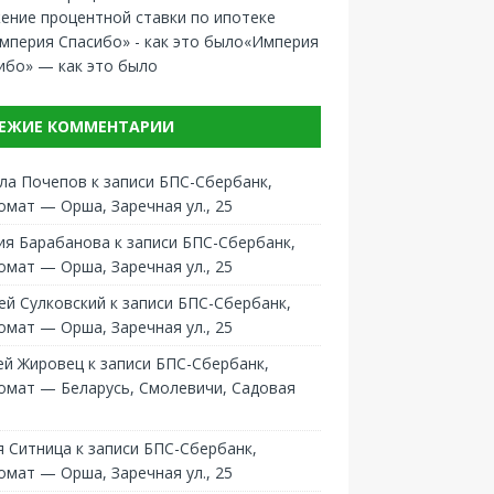
ение процентной ставки по ипотеке
«Империя
ибо» — как это было
ЕЖИЕ КОММЕНТАРИИ
ла Почепов
к записи
БПС-Сбербанк,
омат — Орша, Заречная ул., 25
ия Барабанова
к записи
БПС-Сбербанк,
омат — Орша, Заречная ул., 25
ей Сулковский
к записи
БПС-Сбербанк,
омат — Орша, Заречная ул., 25
ей Жировец
к записи
БПС-Сбербанк,
омат — Беларусь, Смолевичи, Садовая
 Ситница
к записи
БПС-Сбербанк,
омат — Орша, Заречная ул., 25