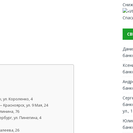
Сниж
Спас
СВ
Дани
банк
Ксен
банк
Андр
банк
Серг
 ул. Короленко, 4
банк
Красноярск, ул. 9 Мая, 24
ул., 1
линина, 76
бург, ул. Пинегина, 4
Юлия
банк
алеева, 26