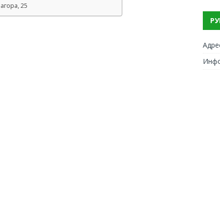
агора, 25
РУ
Адре
Инф