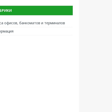
БРИКИ
са офисов, банкоматов и терминалов
ормация