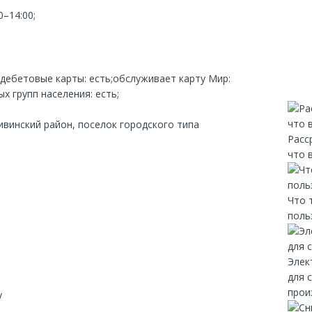
0–14:00;
;дебетовые карты: есть;обслуживает карту Мир:
х групп населения: есть;
ивинский район, поселок городского типа
Расс
что 
Что 
поль
Элек
для 
прои
y