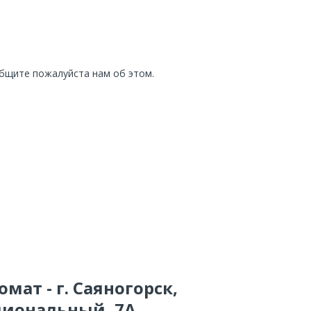
общите пожалуйста нам об этом.
мат - г. Саяногорск,
иональный, 7А