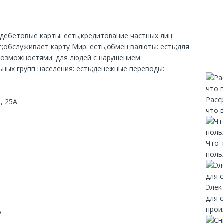
;дебетовые карты: есть;кредитование частных лиц:
;обслуживает карту Мир: есть;обмен валюты: есть;для
возможностями: для людей с нарушением
ных групп населения: есть;денежные переводы:
Расс
, 25А
что 
Что 
поль
Элек
для 
прои
y