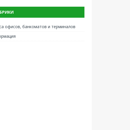
БРИКИ
са офисов, банкоматов и терминалов
ормация