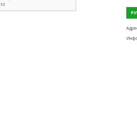
153
РУ
Адре
Инф