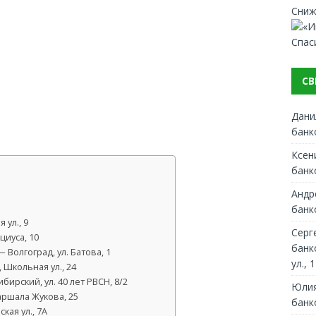
Сниж
Спас
СВ
Дани
банк
Ксен
банк
Андр
банк
ул., 9
Серг
циуса, 10
банк
Волгоград, ул. Батова, 1
ул., 1
Школьная ул., 24
ирский, ул. 40 лет РВСН, 8/2
Юлия
аршала Жукова, 25
банк
кая ул., 7А