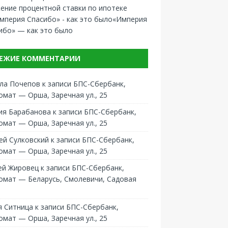
ение процентной ставки по ипотеке
«Империя
ибо» — как это было
ЕЖИЕ КОММЕНТАРИИ
ла Почепов
к записи
БПС-Сбербанк,
омат — Орша, Заречная ул., 25
ия Барабанова
к записи
БПС-Сбербанк,
омат — Орша, Заречная ул., 25
ей Сулковский
к записи
БПС-Сбербанк,
омат — Орша, Заречная ул., 25
ей Жировец
к записи
БПС-Сбербанк,
омат — Беларусь, Смолевичи, Садовая
 Ситница
к записи
БПС-Сбербанк,
омат — Орша, Заречная ул., 25