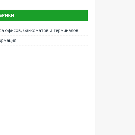
БРИКИ
са офисов, банкоматов и терминалов
ормация