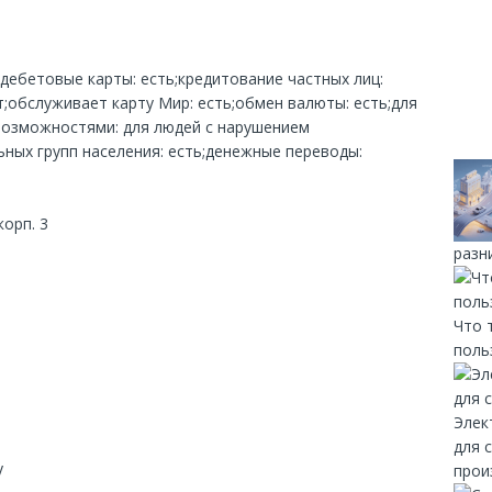
;дебетовые карты: есть;кредитование частных лиц:
;обслуживает карту Мир: есть;обмен валюты: есть;для
возможностями: для людей с нарушением
ных групп населения: есть;денежные переводы:
корп. 3
разн
Что 
поль
Элек
для 
y
прои