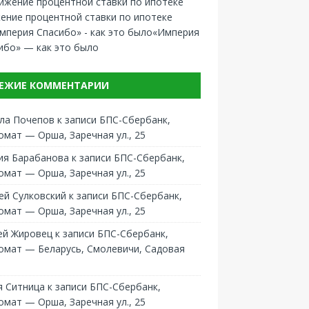
ение процентной ставки по ипотеке
«Империя
ибо» — как это было
ЕЖИЕ КОММЕНТАРИИ
ла Почепов
к записи
БПС-Сбербанк,
омат — Орша, Заречная ул., 25
ия Барабанова
к записи
БПС-Сбербанк,
омат — Орша, Заречная ул., 25
ей Сулковский
к записи
БПС-Сбербанк,
омат — Орша, Заречная ул., 25
ей Жировец
к записи
БПС-Сбербанк,
омат — Беларусь, Смолевичи, Садовая
 Ситница
к записи
БПС-Сбербанк,
омат — Орша, Заречная ул., 25