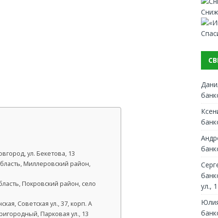
Сниж
Спас
СВ
Дани
банк
Ксен
банк
Андр
банк
город, ул. Бекетова, 13
область, Миллеровский район,
Серг
банк
бласть, Покровский район, село
ул., 1
Юлия
я, Советская ул., 37, корп. А
банк
игородный, Парковая ул., 13